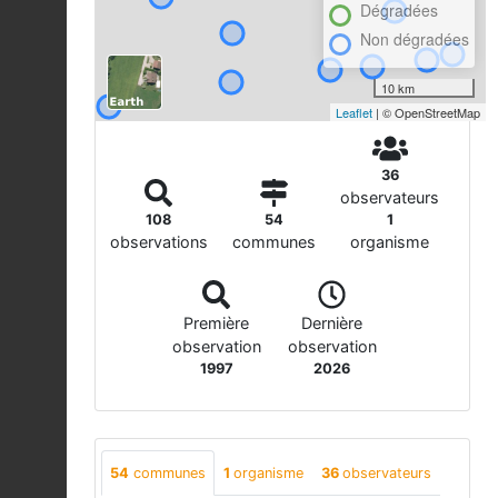
Dégradées
Non dégradées
10 km
Leaflet
| © OpenStreetMap
36
observateurs
108
54
1
observations
communes
organisme
Première
Dernière
observation
observation
1997
2026
54
communes
1
organisme
36
observateurs