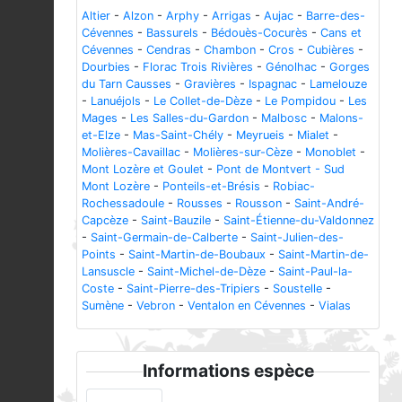
Altier
-
Alzon
-
Arphy
-
Arrigas
-
Aujac
-
Barre-des-
Cévennes
-
Bassurels
-
Bédouès-Cocurès
-
Cans et
Cévennes
-
Cendras
-
Chambon
-
Cros
-
Cubières
-
Dourbies
-
Florac Trois Rivières
-
Génolhac
-
Gorges
du Tarn Causses
-
Gravières
-
Ispagnac
-
Lamelouze
-
Lanuéjols
-
Le Collet-de-Dèze
-
Le Pompidou
-
Les
Mages
-
Les Salles-du-Gardon
-
Malbosc
-
Malons-
et-Elze
-
Mas-Saint-Chély
-
Meyrueis
-
Mialet
-
Molières-Cavaillac
-
Molières-sur-Cèze
-
Monoblet
-
Mont Lozère et Goulet
-
Pont de Montvert - Sud
Mont Lozère
-
Ponteils-et-Brésis
-
Robiac-
Rochessadoule
-
Rousses
-
Rousson
-
Saint-André-
Capcèze
-
Saint-Bauzile
-
Saint-Étienne-du-Valdonnez
-
Saint-Germain-de-Calberte
-
Saint-Julien-des-
Points
-
Saint-Martin-de-Boubaux
-
Saint-Martin-de-
Lansuscle
-
Saint-Michel-de-Dèze
-
Saint-Paul-la-
Coste
-
Saint-Pierre-des-Tripiers
-
Soustelle
-
Sumène
-
Vebron
-
Ventalon en Cévennes
-
Vialas
Informations espèce