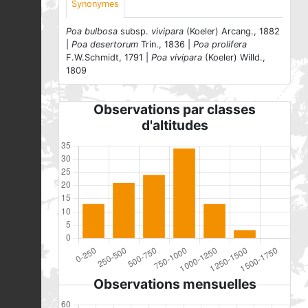
Synonymes
Poa bulbosa
subsp.
vivipara
(Koeler) Arcang., 1882
|
Poa desertorum
Trin., 1836 |
Poa prolifera
F.W.Schmidt, 1791 |
Poa vivipara
(Koeler) Willd.,
1809
Observations par classes
d'altitudes
Observations mensuelles