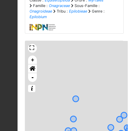
Classe :
Equisetopsida
Ordre :
Myrtales
Famille :
Onagraceae
Sous-Famille :
Onagroideae
Tribu :
Epilobieae
Genre :
Epilobium
+
-