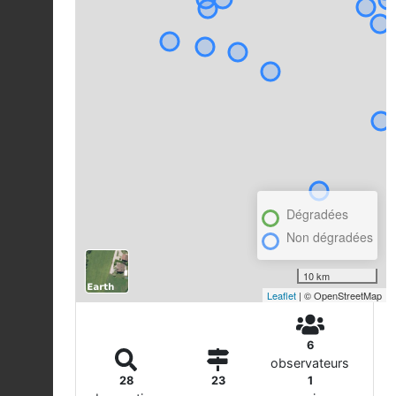
Dégradées
Non dégradées
10 km
Leaflet
| © OpenStreetMap
6
observateurs
28
23
1