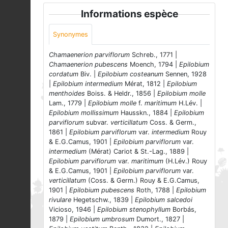
Informations espèce
Synonymes
Chamaenerion parviflorum
Schreb., 1771 |
Chamaenerion pubescens
Moench, 1794 |
Epilobium
cordatum
Biv. |
Epilobium costeanum
Sennen, 1928
|
Epilobium intermedium
Mérat, 1812 |
Epilobium
menthoides
Boiss. & Heldr., 1856 |
Epilobium molle
Lam., 1779 |
Epilobium molle
f.
maritimum
H.Lév. |
Epilobium mollissimum
Hausskn., 1884 |
Epilobium
parviflorum
subvar.
verticillatum
Coss. & Germ.,
1861 |
Epilobium parviflorum
var.
intermedium
Rouy
& E.G.Camus, 1901 |
Epilobium parviflorum
var.
intermedium
(Mérat) Cariot & St.-Lag., 1889 |
Epilobium parviflorum
var.
maritimum
(H.Lév.) Rouy
& E.G.Camus, 1901 |
Epilobium parviflorum
var.
verticillatum
(Coss. & Germ.) Rouy & E.G.Camus,
1901 |
Epilobium pubescens
Roth, 1788 |
Epilobium
rivulare
Hegetschw., 1839 |
Epilobium salcedoi
Vicioso, 1946 |
Epilobium stenophyllum
Borbás,
1879 |
Epilobium umbrosum
Dumort., 1827 |