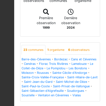
observations
communes
organisme
Première
Dernière
observation
observation
1999
2024
23
communes
1
organisme
6
observateurs
Barre-des-Cévennes
-
Bordezac
-
Cans et Cévennes
-
Cendras
-
Florac Trois Rivières
-
Lamelouze
-
Le
Collet-de-Dèze
-
Le Pompidou
-
Les Bondons
-
Molezon
-
Rousses
-
Sainte-Cécile-d'Andorge
-
Sainte-Croix-Vallée-Française
-
Saint-Hilaire-de-Lavit
-
Saint-Jean-du-Gard
-
Saint-Michel-de-Dèze
-
Saint-Paul-la-Coste
-
Saint-Privat-de-Vallongue
-
Saint-Sébastien-d'Aigrefeuille
-
Soudorgues
-
Soustelle
-
Ventalon en Cévennes
-
Vialas