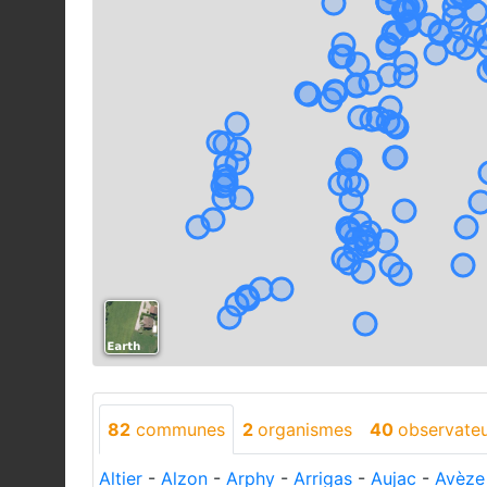
82
communes
2
organismes
40
observate
Altier
-
Alzon
-
Arphy
-
Arrigas
-
Aujac
-
Avèze