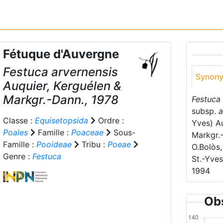
Fétuque d'Auvergne
Festuca arvernensis
Synon
Auquier, Kerguélen &
Markgr.-Dann., 1978
Festuca
subsp.
a
Classe :
Equisetopsida
Ordre :
Yves) A
Poales
Famille :
Poaceae
Sous-
Markgr.
Famille :
Pooideae
Tribu :
Poeae
O.Bolòs
Genre :
Festuca
St.-Yves
1994
Obs