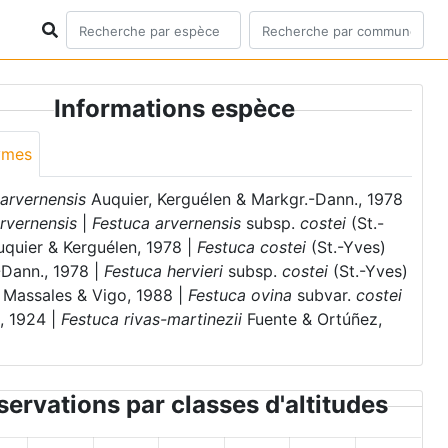
Informations espèce
ymes
 arvernensis
Auquier, Kerguélen & Markgr.-Dann., 1978
rvernensis
|
Festuca arvernensis
subsp.
costei
(St.-
uquier & Kerguélen, 1978 |
Festuca costei
(St.-Yves)
-Dann., 1978 |
Festuca hervieri
subsp.
costei
(St.-Yves)
, Massales & Vigo, 1988 |
Festuca ovina
subvar.
costei
, 1924 |
Festuca rivas-martinezii
Fuente & Ortúñez,
ervations par classes d'altitudes