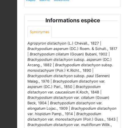
Informations espèce
Synonymes
Agropyron distachyon
(L.) Chevall., 1827 |
Brachypodium asperum
(DC.) Roem. & Schult., 1817
|
Brachypodium ciliatum
(Gouan) Bubani, 1902 |
Brachypodium distachyon
subsp.
asperum
(DC.)
Arcang., 1882 |
Brachypodium distachyon
subsp.
monostachyum
(Poir.) K.Richt., 1890 |
Brachypodium distachyon
subsp.
paui
(Sennen)
Malag., 1976 |
Brachypodium distachyon
var.
asperum
(DC.) Parl., 1850 |
Brachypodium
distachyon
var.
caucasicum
K.Koch, 1848 |
Brachypodium distachyon
var.
ciliatum
(Gouan)
Beck, 1904 |
Brachypodium distachyon
var.
elongatum
Lojac., 1909 |
Brachypodium distachyon
var.
hispidum
Pamp., 1914 |
Brachypodium
distachyon
var.
monostachyum
(Poir.) Guss., 1843 |
Brachypodium distachyon
var.
multiflorum
Willk.,