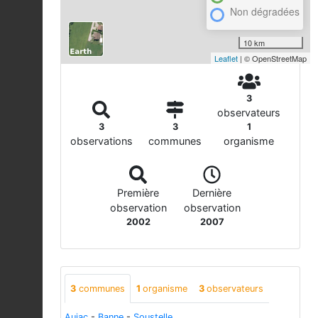
Non dégradées
10 km
Leaflet
| © OpenStreetMap
3
observateurs
3
3
1
observations
communes
organisme
Première
Dernière
observation
observation
2002
2007
3
communes
1
organisme
3
observateurs
Aujac
-
Banne
-
Soustelle