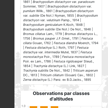
1861 |
Brachypodium distachyon
var.
paradoxum
Sommier, 1907 |
Brachypodium distachyon
var.
pumilum
Willk., 1861 |
Brachypodium distachyon
var.
subtile
(De Not.) Nyman, 1855 |
Brachypodium
distachyon
var.
velutinum
Pamp., 1914 |
Brachypodium geniculatum
K.Koch, 1848 |
Brachypodium subtile
(De Not.) De Not., 1846 |
Bromus ciliatus
Lam., 1779 |
Bromus distachyos
L.,
1756 |
Bromus pauper
J.F.Gmel., 1791 |
Festuca
ciliata
Gouan, 1762 |
Festuca diandra
Moench, 1794
|
Festuca distachya
(L.) Roth, 1797 |
Festuca
distachya
var.
intermedia
Mutel, 1837 |
Festuca
monostachya
Poir., 1789 |
Festuca monostachya
Poir. ex Lam., 1786 |
Festuca rigidoasper
Steud.,
1854 |
Trachynia distachya
(L.) Link, 1827 |
Trachynia subtilis
De Not., 1842 |
Triticum asperum
DC., 1813 |
Triticum ciliatum
(Gouan) Cav., 1802 |
Zerna distachya
(L.) Panz. ex B.D.Jacks., 1895
Observations par classes
d'altitudes