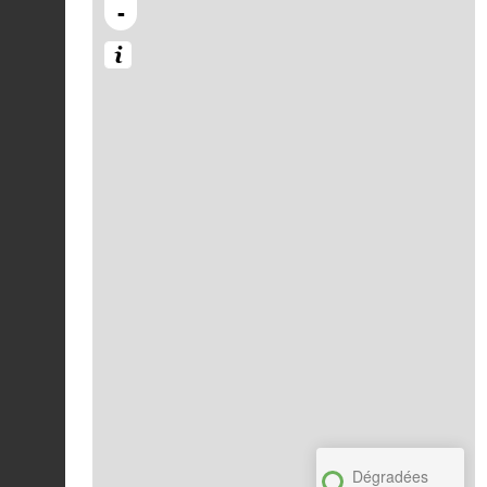
-
Dégradées