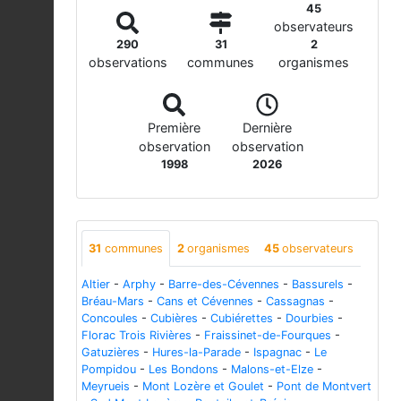
45
observateurs
290
31
2
observations
communes
organismes
Première
Dernière
observation
observation
1998
2026
31
communes
2
organismes
45
observateurs
Altier
-
Arphy
-
Barre-des-Cévennes
-
Bassurels
-
Bréau-Mars
-
Cans et Cévennes
-
Cassagnas
-
Concoules
-
Cubières
-
Cubiérettes
-
Dourbies
-
Florac Trois Rivières
-
Fraissinet-de-Fourques
-
Gatuzières
-
Hures-la-Parade
-
Ispagnac
-
Le
Pompidou
-
Les Bondons
-
Malons-et-Elze
-
Meyrueis
-
Mont Lozère et Goulet
-
Pont de Montvert