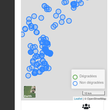
Dégradées
Non dégradées
10 km
Leaflet
| © OpenStreetMap