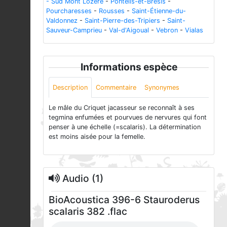
- Sud Mont Lozère
-
Ponteils-et-Brésis
-
Pourcharesses
-
Rousses
-
Saint-Étienne-du-
Valdonnez
-
Saint-Pierre-des-Tripiers
-
Saint-
Sauveur-Camprieu
-
Val-d'Aigoual
-
Vebron
-
Vialas
Informations espèce
Description
Commentaire
Synonymes
Le mâle du Criquet jacasseur se reconnaît à ses
tegmina enfumées et pourvues de nervures qui font
penser à une échelle (=scalaris). La détermination
est moins aisée pour la femelle.
Audio (1)
BioAcoustica 396-6 Stauroderus
scalaris 382 .flac