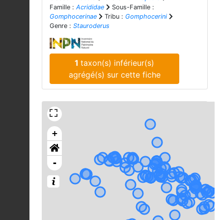
Famille :
Acrididae
Sous-Famille :
Gomphocerinae
Tribu :
Gomphocerini
Genre :
Stauroderus
1
taxon(s) inférieur(s)
agrégé(s) sur cette fiche
+
-