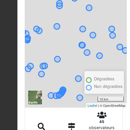
Dégradées
Non dégradées
10 km
Leaflet
| © OpenStreetMap
45
observateurs