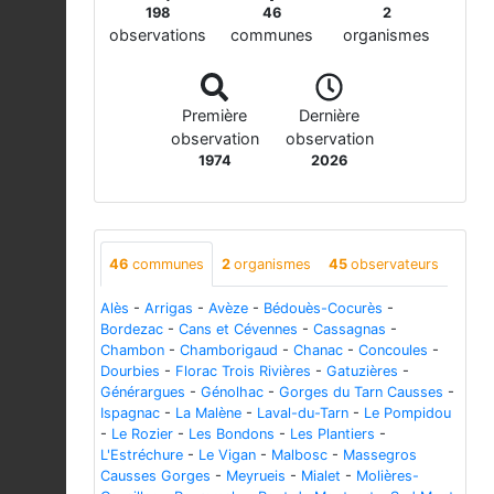
198
46
2
observations
communes
organismes
Première
Dernière
observation
observation
1974
2026
46
communes
2
organismes
45
observateurs
Alès
-
Arrigas
-
Avèze
-
Bédouès-Cocurès
-
Bordezac
-
Cans et Cévennes
-
Cassagnas
-
Chambon
-
Chamborigaud
-
Chanac
-
Concoules
-
Dourbies
-
Florac Trois Rivières
-
Gatuzières
-
Générargues
-
Génolhac
-
Gorges du Tarn Causses
-
Ispagnac
-
La Malène
-
Laval-du-Tarn
-
Le Pompidou
-
Le Rozier
-
Les Bondons
-
Les Plantiers
-
L'Estréchure
-
Le Vigan
-
Malbosc
-
Massegros
Causses Gorges
-
Meyrueis
-
Mialet
-
Molières-