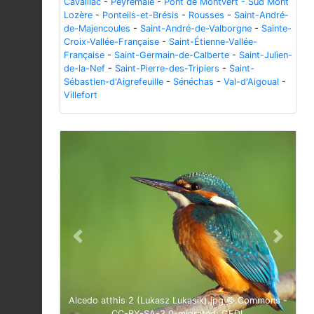
Cavaillac
-
Peyremale
-
Pont de Montvert - Sud Mont
Lozère
-
Ponteils-et-Brésis
-
Rousses
-
Saint-André-
de-Majencoules
-
Saint-André-de-Valborgne
-
Sainte-
Croix-Vallée-Française
-
Saint-Étienne-Vallée-
Française
-
Saint-Germain-de-Calberte
-
Saint-Julien-
de-la-Nef
-
Saint-Pierre-des-Tripiers
-
Saint-
Sébastien-d'Aigrefeuille
-
Sénéchas
-
Val-d'Aigoual
-
Villefort
Previous
Next
Alcedo atthis 2 (Lukasz Lukasik).jpg © Commons -
CC-BY-SA-3.0-migrated; GFDL