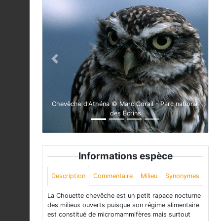
Previous
Next
Chevêche d'Athéna © Marc Corail - Parc national
des Ecrins
Informations espèce
Description
Commentaire
Milieu
Synonymes
La Chouette chevêche est un petit rapace nocturne
des milieux ouverts puisque son régime alimentaire
est constitué de micromammifères mais surtout