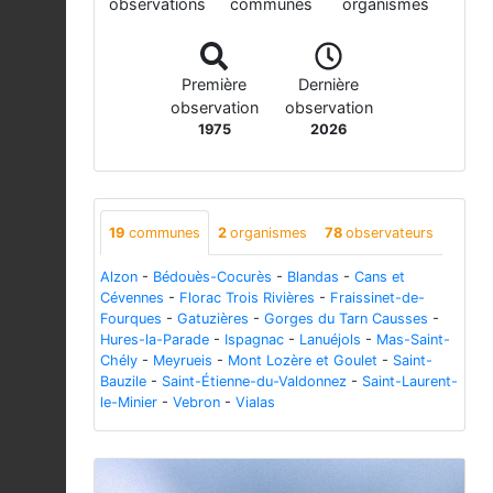
observations
communes
organismes
Première
Dernière
observation
observation
1975
2026
19
communes
2
organismes
78
observateurs
Alzon
-
Bédouès-Cocurès
-
Blandas
-
Cans et
Cévennes
-
Florac Trois Rivières
-
Fraissinet-de-
Fourques
-
Gatuzières
-
Gorges du Tarn Causses
-
Hures-la-Parade
-
Ispagnac
-
Lanuéjols
-
Mas-Saint-
Chély
-
Meyrueis
-
Mont Lozère et Goulet
-
Saint-
Bauzile
-
Saint-Étienne-du-Valdonnez
-
Saint-Laurent-
le-Minier
-
Vebron
-
Vialas