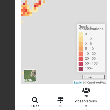
Nombre
d'observations
0– 1
1– 2
2– 5
5– 10
10– 20
20– 50
50– 100
100+
10 km
Leaflet
| © OpenStreetMap
78
observateurs
1 077
19
2