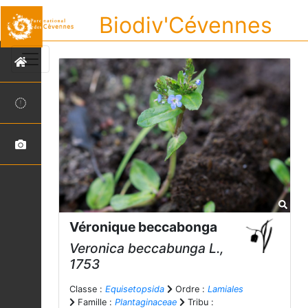
Biodiv'Cévennes
Véronique beccabonga
Veronica beccabunga
L.,
1753
Classe :
Equisetopsida
Ordre :
Lamiales
Famille :
Plantaginaceae
Tribu :