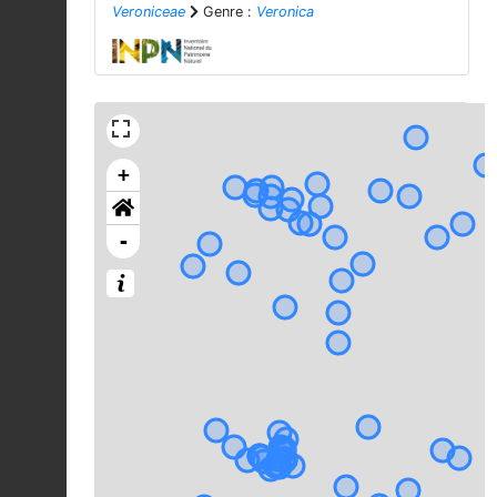
Veroniceae
Genre :
Veronica
+
-