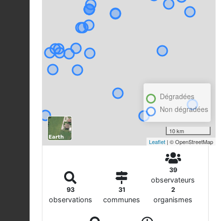
Dégradées
Non dégradées
10 km
Leaflet
| © OpenStreetMap
39
observateurs
93
31
2
observations
communes
organismes