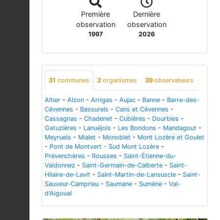
Première
Dernière
observation
observation
1997
2026
31
communes
2
organismes
39
observateurs
Altier
-
Alzon
-
Arrigas
-
Aujac
-
Banne
-
Barre-des-
Cévennes
-
Bassurels
-
Cans et Cévennes
-
Cassagnas
-
Chadenet
-
Cubières
-
Dourbies
-
Gatuzières
-
Lanuéjols
-
Les Bondons
-
Mandagout
-
Meyrueis
-
Mialet
-
Monoblet
-
Mont Lozère et Goulet
-
Pont de Montvert - Sud Mont Lozère
-
Prévenchères
-
Rousses
-
Saint-Étienne-du-
Valdonnez
-
Saint-Germain-de-Calberte
-
Saint-
Hilaire-de-Lavit
-
Saint-Martin-de-Lansuscle
-
Saint-
Sauveur-Camprieu
-
Saumane
-
Sumène
-
Val-
d'Aigoual