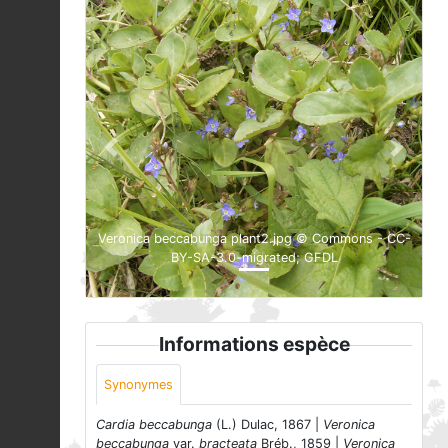
Previous
Next
Veronica beccabunga plant2.jpg © Commons - CC-
BY-SA-3.0-migrated; GFDL
Informations espèce
Synonymes
Cardia beccabunga
(L.) Dulac, 1867 |
Veronica
beccabunga
var.
bracteata
Bréb., 1859 |
Veronica