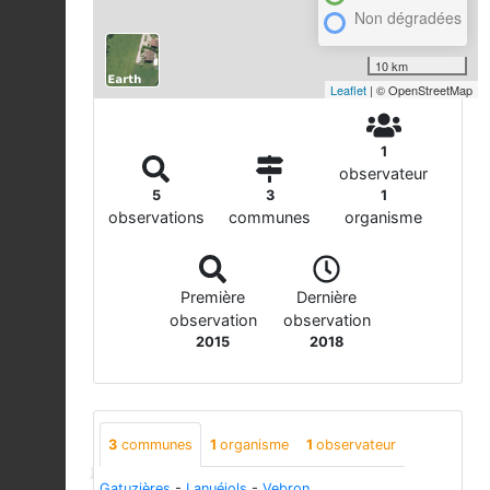
Non dégradées
10 km
Leaflet
| © OpenStreetMap
1
observateur
5
3
1
observations
communes
organisme
Première
Dernière
observation
observation
2015
2018
3
communes
1
organisme
1
observateur
Gatuzières
-
Lanuéjols
-
Vebron