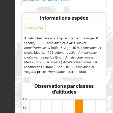
Informations espèce
Synonymes
Amelanchier ovalis
subsp.
embergeri
Favarger &
Stearn, 1983 |
Amelanchier ovalis
subvar.
comafredensis
O.Bolòs & Vigo, 1974 |
Amelanchier
ovalis
Medik., 1793 subvar.
ovalis
|
Amelanchier
ovalis
var.
balearica
Briq. |
Amelanchier ovalis
Medik., 1793 var.
ovalis
|
Amelanchier ovalis
var.
rhamnoides
(Litard.) Briq., 1913 |
Amelanchier
vulgaris
proles
rhamnoides
Litard., 1909
Observations par classes
d'altitudes