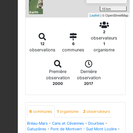
10 km
Leaflet
| © OpenStreetMap
2
observateurs
12
6
1
observations
communes
organisme
Première
Dernière
observation
observation
2000
2017
6
communes
1
organisme
2
observateurs
Bréau-Mars
-
Cans et Cévennes
-
Dourbies
-
Gatuzières
-
Pont de Montvert - Sud Mont Lozère
-