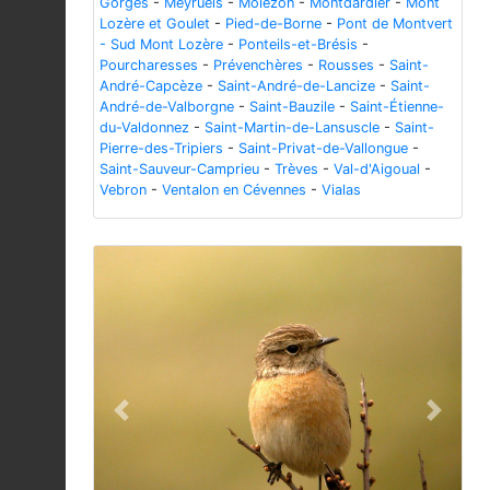
Gorges
-
Meyrueis
-
Molezon
-
Montdardier
-
Mont
Lozère et Goulet
-
Pied-de-Borne
-
Pont de Montvert
- Sud Mont Lozère
-
Ponteils-et-Brésis
-
Pourcharesses
-
Prévenchères
-
Rousses
-
Saint-
André-Capcèze
-
Saint-André-de-Lancize
-
Saint-
André-de-Valborgne
-
Saint-Bauzile
-
Saint-Étienne-
du-Valdonnez
-
Saint-Martin-de-Lansuscle
-
Saint-
Pierre-des-Tripiers
-
Saint-Privat-de-Vallongue
-
Saint-Sauveur-Camprieu
-
Trèves
-
Val-d'Aigoual
-
Vebron
-
Ventalon en Cévennes
-
Vialas
Previous
Next