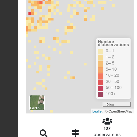
Nombre
d'observations
0– 1
1– 2
2– 5
5– 10
10– 20
20– 50
50– 100
100+
10 km
Leaflet
| © OpenStreetMap
107
observateurs