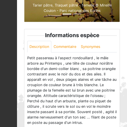
Tarier pâtre, Traquet pâtre - femelle © Mireille
Coulon - Parc national des Ecrins
Informations espèce
Description
Commentaire
Synonymes
Petit passereau à l'aspect rondouillard , le mâle
arbore au Printemps , une tête de couleur noirâtre
bordée d'un demi-collier blanc , sa poitrine orangée
contrastant avec le noir du dos et des ailes. Il
apparaît en vol , deux plages alaires et une tâche au
croupion de couleur brune à très blanche. Le
plumage de la femelle est lui brun avec une poitrine
orangée. Attitude caractéristique de l'oiseau ;
Perché du haut d'un arbuste, plante ou piquet de
clôture , il scrute vers le sol ou en vol le moindre
insecte passant à sa portée. Souvent posté , agité il
alarme nerveusement d'un ton sec ... filant de poste
en poste au passage d'un intrus.