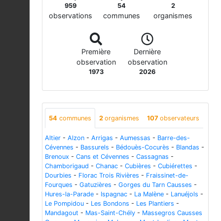
959
54
2
observations
communes
organismes
Première
Dernière
observation
observation
1973
2026
54
communes
2
organismes
107
observateurs
Altier
-
Alzon
-
Arrigas
-
Aumessas
-
Barre-des-
Cévennes
-
Bassurels
-
Bédouès-Cocurès
-
Blandas
-
Brenoux
-
Cans et Cévennes
-
Cassagnas
-
Chamborigaud
-
Chanac
-
Cubières
-
Cubiérettes
-
Dourbies
-
Florac Trois Rivières
-
Fraissinet-de-
Fourques
-
Gatuzières
-
Gorges du Tarn Causses
-
Hures-la-Parade
-
Ispagnac
-
La Malène
-
Lanuéjols
-
Le Pompidou
-
Les Bondons
-
Les Plantiers
-
Mandagout
-
Mas-Saint-Chély
-
Massegros Causses