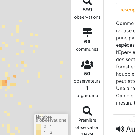
599
Descri
observations
Comme s
rapace d
principa
69
espèces
communes
l’Epervi
des sec
forestie
50
houppier
peut att
observateurs
1
Une aire
Campis 
organisme
mesurai
Nombre
d'observations
Première
0– 1
observation
Aud
1– 2
1978