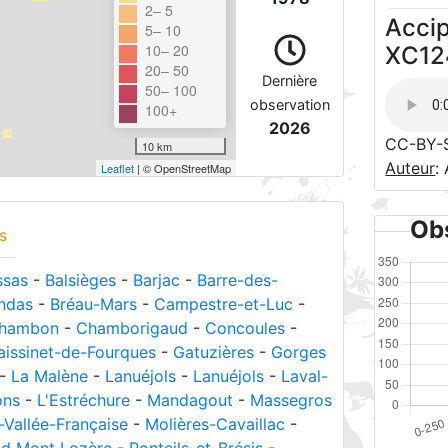
2– 5
Accip
5– 10
10– 20
XC12
20– 50
Dernière
50– 100
observation
100+
2026
CC-BY-
10 km
Auteur
:
Leaflet
| © OpenStreetMap
Obs
s
sas
-
Balsièges
-
Barjac
-
Barre-des-
ndas
-
Bréau-Mars
-
Campestre-et-Luc
-
hambon
-
Chamborigaud
-
Concoules
-
aissinet-de-Fourques
-
Gatuzières
-
Gorges
-
La Malène
-
Lanuéjols
-
Lanuéjols
-
Laval-
ons
-
L'Estréchure
-
Mandagout
-
Massegros
Vallée-Française
-
Molières-Cavaillac
-
ud Mont Lozère
-
Ponteils-et-Brésis
-