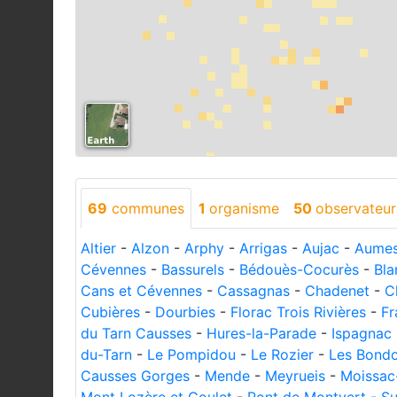
69
communes
1
organisme
50
observateur
Altier
-
Alzon
-
Arphy
-
Arrigas
-
Aujac
-
Aumes
Cévennes
-
Bassurels
-
Bédouès-Cocurès
-
Bla
Cans et Cévennes
-
Cassagnas
-
Chadenet
-
C
Cubières
-
Dourbies
-
Florac Trois Rivières
-
Fr
du Tarn Causses
-
Hures-la-Parade
-
Ispagnac
du-Tarn
-
Le Pompidou
-
Le Rozier
-
Les Bond
Causses Gorges
-
Mende
-
Meyrueis
-
Moissac-
Mont Lozère et Goulet
-
Pont de Montvert - S