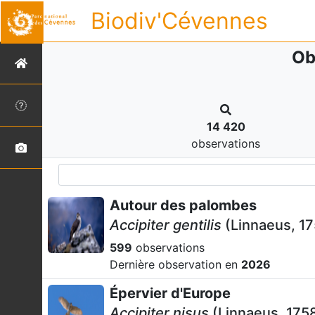
Biodiv'Cévennes
Ob
14 420
observations
Autour des palombes
Accipiter gentilis
(Linnaeus, 1
599
observations
Dernière observation en
2026
Épervier d'Europe
Accipiter nisus
(Linnaeus, 175