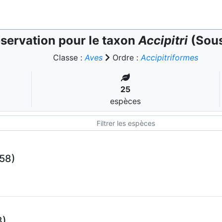
servation pour le taxon
Accipitri
(Sous
Classe :
Aves
Ordre :
Accipitriformes
25
espèces
758)
8)