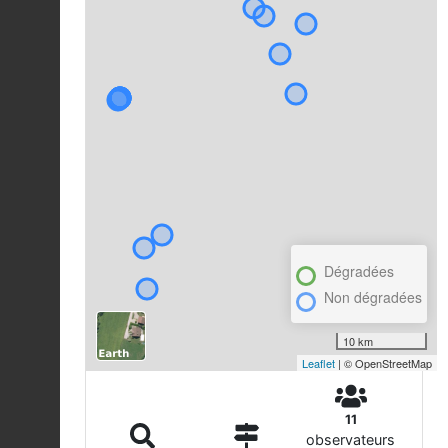
Dégradées
Non dégradées
10 km
Leaflet
| © OpenStreetMap
11
observateurs