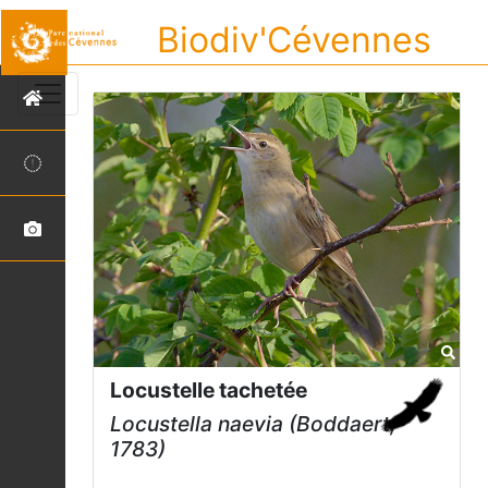
Biodiv'Cévennes
Locustelle tachetée
Locustella naevia
(Boddaert,
1783)