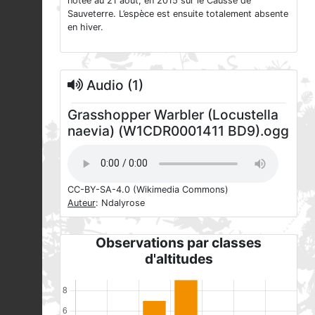
notée au 21 août, en 2015 sur le Causse de
Sauveterre. L’espèce est ensuite totalement absente
en hiver.
Audio (1)
Grasshopper Warbler (Locustella
naevia) (W1CDR0001411 BD9).ogg
CC-BY-SA-4.0
(Wikimedia Commons)
Auteur
: Ndalyrose
Observations par classes
d'altitudes