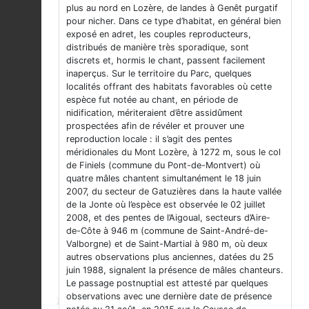
plus au nord en Lozère, de landes à Genêt purgatif
pour nicher. Dans ce type d’habitat, en général bien
exposé en adret, les couples reproducteurs,
distribués de manière très sporadique, sont
discrets et, hormis le chant, passent facilement
inaperçus. Sur le territoire du Parc, quelques
localités offrant des habitats favorables où cette
espèce fut notée au chant, en période de
nidification, mériteraient d’être assidûment
prospectées afin de révéler et prouver une
reproduction locale : il s’agit des pentes
méridionales du Mont Lozère, à 1272 m, sous le col
de Finiels (commune du Pont-de-Montvert) où
quatre mâles chantent simultanément le 18 juin
2007, du secteur de Gatuzières dans la haute vallée
de la Jonte où l’espèce est observée le 02 juillet
2008, et des pentes de l’Aigoual, secteurs d’Aire-
de-Côte à 946 m (commune de Saint-André-de-
Valborgne) et de Saint-Martial à 980 m, où deux
autres observations plus anciennes, datées du 25
juin 1988, signalent la présence de mâles chanteurs.
Le passage postnuptial est attesté par quelques
observations avec une dernière date de présence