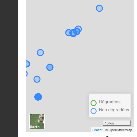
Dégradées
Non dégradées
10 km
Leaflet
| © OpenStreetMap