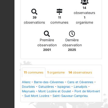
14
observateurs
39
11
1
observations
communes
organisme
Première
Dernière
observation
observation
2001
2025
11
communes
1
organisme
14
observateurs
Allenc
-
Barre-des-Cévennes
-
Cans et Cévennes
-
Dourbies
-
Gatuzières
-
Ispagnac
-
Lanuéjols
-
Meyrueis
-
Mont Lozère et Goulet
-
Pont de Montvert
- Sud Mont Lozère
-
Saint-Sauveur-Camprieu