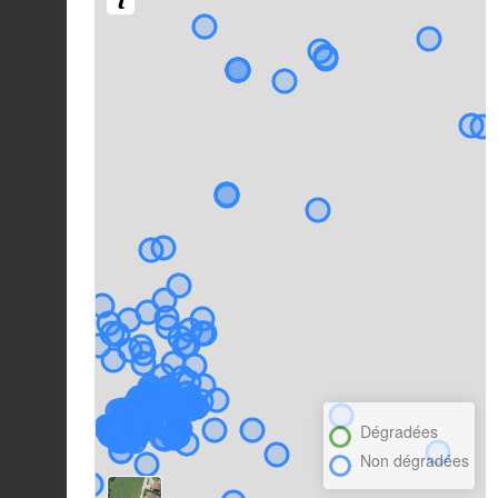
Dégradées
Non dégradées