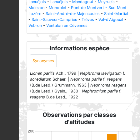
Lanuéjols
-
Lanuéjols
-
Mandagout
-
Meyrueis
-
Molezon
-
Monoblet
-
Pont de Montvert - Sud Mont
Lozère
-
Saint-André-de-Majencoules
-
Saint-Martial
-
Saint-Sauveur-Camprieu
-
Trèves
-
Val-d'Aigoual
-
Vebron
-
Ventalon en Cévennes
Informations espèce
Synonymes
Lichen parilis
Ach., 1799 |
Nephroma laevigatum
f.
sorediatum
Schaer. |
Nephroma parile
f.
reagens
(B.de Lesd.) Grummann, 1963 |
Nephroma reagens
(B.de Lesd.) Gyeln., 1930 |
Nephromium parile
f.
reagens
B.de Lesd., 1922
Observations par classes
d'altitudes