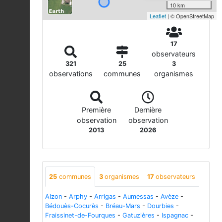
10 km
Leaflet
| © OpenStreetMap
17
observateurs
321
25
3
observations
communes
organismes
Première
Dernière
observation
observation
2013
2026
25
communes
3
organismes
17
observateurs
Alzon
-
Arphy
-
Arrigas
-
Aumessas
-
Avèze
-
Bédouès-Cocurès
-
Bréau-Mars
-
Dourbies
-
Fraissinet-de-Fourques
-
Gatuzières
-
Ispagnac
-