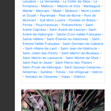
Lanuéjols
-
La Vernarède
-
Le Collet-de-Dèze
-
Le
Pompidou
-
Malbosc
-
Malons-et-Elze
-
Mandagout
-
Mende
-
Meyrueis
-
Mialet
-
Molezon
-
Mont Lozère
et Goulet
-
Peyremale
-
Pied-de-Borne
-
Pont de
Montvert - Sud Mont Lozère
-
Ponteils-et-Brésis
-
Portes
-
Pourcharesses
-
Prévenchères
-
Saint-
André-Capcèze
-
Saint-André-de-Lancize
-
Saint-
André-de-Valborgne
-
Sainte-Croix-Vallée-Française
-
Sainte-Hélène
-
Saint-Étienne-du-Valdonnez
-
Saint-
Étienne-Vallée-Française
-
Saint-Germain-de-Calberte
-
Saint-Hilaire-de-Lavit
-
Saint-Jean-de-Valériscle
-
Saint-Julien-des-Points
-
Saint-Martin-de-Boubaux
-
Saint-Martin-de-Lansuscle
-
Saint-Michel-de-Dèze
-
Saint-Paul-le-Jeune
-
Saint-Pierre-des-Tripiers
-
Saint-Privat-de-Vallongue
-
Saint-Sauveur-Camprieu
-
Sénéchas
-
Sumène
-
Trèves
-
Val-d'Aigoual
-
Vebron
-
Ventalon en Cévennes
-
Vialas
-
Villefort