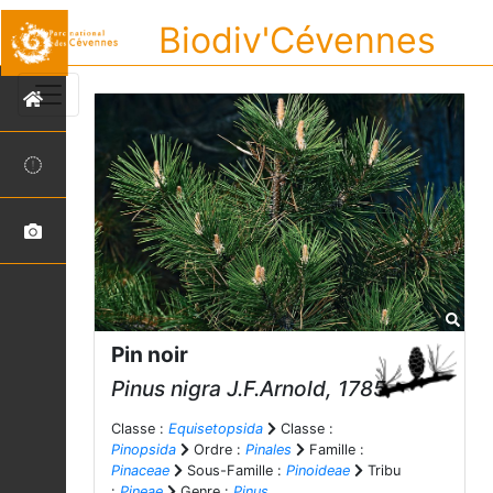
Biodiv'Cévennes
Pin noir
Pinus nigra
J.F.Arnold, 1785
Classe :
Equisetopsida
Classe :
Pinopsida
Ordre :
Pinales
Famille :
Pinaceae
Sous-Famille :
Pinoideae
Tribu
:
Pineae
Genre :
Pinus