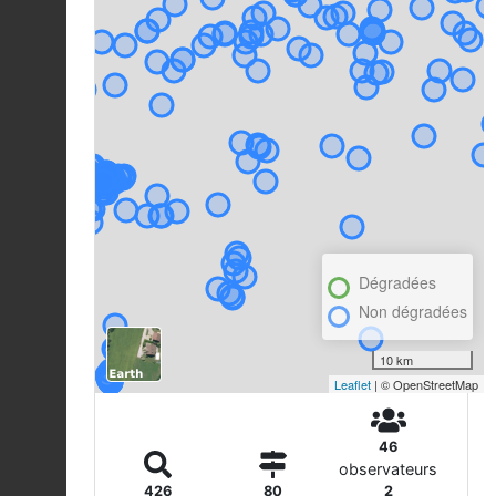
Dégradées
Non dégradées
10 km
Leaflet
| © OpenStreetMap
46
observateurs
426
80
2