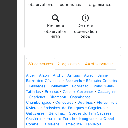
observations
communes
organismes
Première
Dernière
observation
observation
1970
2026
80
communes
2
organismes
46
observateurs
Altier
-
Alzon
-
Arphy
-
Arrigas
-
Aujac
-
Banne
-
Barre-des-Cévennes
-
Bassurels
-
Bédouès-Cocurès
-
Bessèges
-
Bonnevaux
-
Bordezac
-
Branoux-les-
Taillades
-
Brenoux
-
Cans et Cévennes
-
Cassagnas
-
Chadenet
-
Chambon
-
Chambonas
-
Chamborigaud
-
Concoules
-
Dourbies
-
Florac Trois
Rivières
-
Fraissinet-de-Fourques
-
Gagnières
-
Gatuzières
-
Génolhac
-
Gorges du Tarn Causses
-
Gravières
-
Hures-la-Parade
-
Ispagnac
-
La Grand-
Combe
-
La Malène
-
Lamelouze
-
Lanuéjols
-