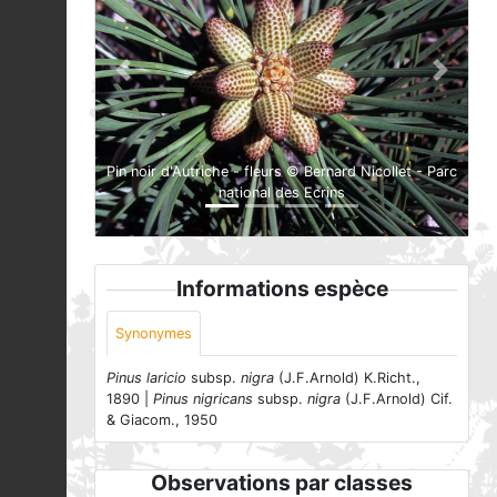
Previous
Next
Pin noir d'Autriche - fleurs © Bernard Nicollet - Parc
national des Ecrins
Informations espèce
Synonymes
Pinus laricio
subsp.
nigra
(J.F.Arnold) K.Richt.,
1890 |
Pinus nigricans
subsp.
nigra
(J.F.Arnold) Cif.
& Giacom., 1950
Observations par classes