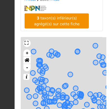
3
taxon(s) inférieur(s)
agrégé(s) sur cette fiche
+
-