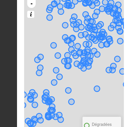
-
Dégradées