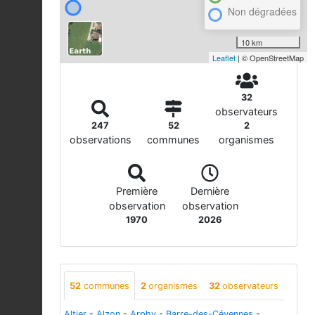
Non dégradées
10 km
Leaflet
| © OpenStreetMap
32
observateurs
247
52
2
observations
communes
organismes
Première
Dernière
observation
observation
1970
2026
52
communes
2
organismes
32
observateurs
Altier
-
Alzon
-
Arphy
-
Barre-des-Cévennes
-