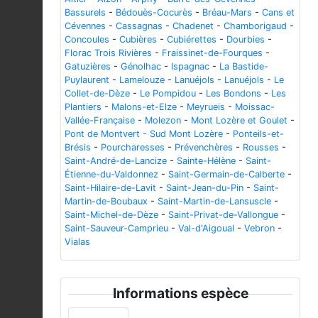
Bassurels
-
Bédouès-Cocurès
-
Bréau-Mars
-
Cans et
Cévennes
-
Cassagnas
-
Chadenet
-
Chamborigaud
-
Concoules
-
Cubières
-
Cubiérettes
-
Dourbies
-
Florac Trois Rivières
-
Fraissinet-de-Fourques
-
Gatuzières
-
Génolhac
-
Ispagnac
-
La Bastide-
Puylaurent
-
Lamelouze
-
Lanuéjols
-
Lanuéjols
-
Le
Collet-de-Dèze
-
Le Pompidou
-
Les Bondons
-
Les
Plantiers
-
Malons-et-Elze
-
Meyrueis
-
Moissac-
Vallée-Française
-
Molezon
-
Mont Lozère et Goulet
-
Pont de Montvert - Sud Mont Lozère
-
Ponteils-et-
Brésis
-
Pourcharesses
-
Prévenchères
-
Rousses
-
Saint-André-de-Lancize
-
Sainte-Hélène
-
Saint-
Étienne-du-Valdonnez
-
Saint-Germain-de-Calberte
-
Saint-Hilaire-de-Lavit
-
Saint-Jean-du-Pin
-
Saint-
Martin-de-Boubaux
-
Saint-Martin-de-Lansuscle
-
Saint-Michel-de-Dèze
-
Saint-Privat-de-Vallongue
-
Saint-Sauveur-Camprieu
-
Val-d'Aigoual
-
Vebron
-
Vialas
Informations espèce