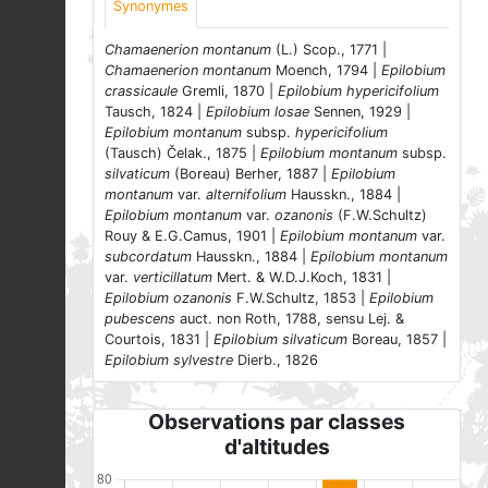
Synonymes
Chamaenerion montanum
(L.) Scop., 1771 |
Chamaenerion montanum
Moench, 1794 |
Epilobium
crassicaule
Gremli, 1870 |
Epilobium hypericifolium
Tausch, 1824 |
Epilobium losae
Sennen, 1929 |
Epilobium montanum
subsp.
hypericifolium
(Tausch) Čelak., 1875 |
Epilobium montanum
subsp.
silvaticum
(Boreau) Berher, 1887 |
Epilobium
montanum
var.
alternifolium
Hausskn., 1884 |
Epilobium montanum
var.
ozanonis
(F.W.Schultz)
Rouy & E.G.Camus, 1901 |
Epilobium montanum
var.
subcordatum
Hausskn., 1884 |
Epilobium montanum
var.
verticillatum
Mert. & W.D.J.Koch, 1831 |
Epilobium ozanonis
F.W.Schultz, 1853 |
Epilobium
pubescens
auct. non Roth, 1788, sensu Lej. &
Courtois, 1831 |
Epilobium silvaticum
Boreau, 1857 |
Epilobium sylvestre
Dierb., 1826
Observations par classes
d'altitudes