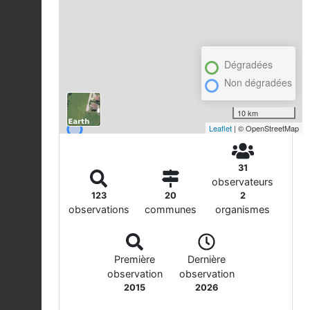
Dégradées
Non dégradées
10 km
Leaflet
| © OpenStreetMap
31
observateurs
123
20
2
observations
communes
organismes
Première
Dernière
observation
observation
2015
2026