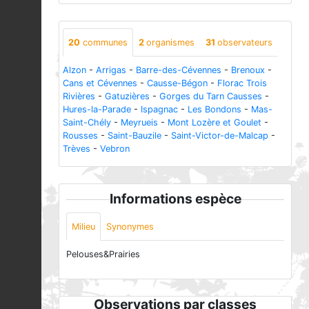
20
communes
2
organismes
31
observateurs
Alzon
-
Arrigas
-
Barre-des-Cévennes
-
Brenoux
-
Cans et Cévennes
-
Causse-Bégon
-
Florac Trois
Rivières
-
Gatuzières
-
Gorges du Tarn Causses
-
Hures-la-Parade
-
Ispagnac
-
Les Bondons
-
Mas-
Saint-Chély
-
Meyrueis
-
Mont Lozère et Goulet
-
Rousses
-
Saint-Bauzile
-
Saint-Victor-de-Malcap
-
Trèves
-
Vebron
Informations espèce
Milieu
Synonymes
Pelouses&Prairies
Observations par classes