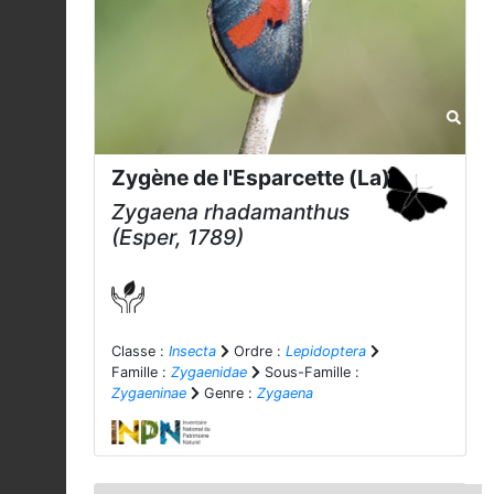
Zygène de l'Esparcette (La)
Zygaena rhadamanthus
(Esper, 1789)
Classe :
Insecta
Ordre :
Lepidoptera
Famille :
Zygaenidae
Sous-Famille :
Zygaeninae
Genre :
Zygaena