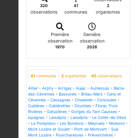
320
41
2
observations
communes
organismes
Première
Dernière
observation
observation
1970
2026
41
communes
2
organismes
45
observateurs
Altier
-
Arphy
-
Arrigas
-
Aujac
-
Aumessas
-
Barre-
des-Cévennes
-
Bassurels
-
Bréau-Mars
-
Cans et
Cévennes
-
Cassagnas
-
Chadenet
-
Concoules
-
Cubières
-
Cubiérettes
-
Dourbies
-
Florac Trois
Rivières
-
Gatuzières
-
Gorges du Tarn Causses
-
Ispagnac
-
Lanuéjols
-
Lanuéjols
-
Le Collet-de-Dèze
-
Le Pompidou
-
Les Bondons
-
Meyrueis
-
Molezon
-
Mont Lozère et Goulet
-
Pont de Montvert - Sud
Mont Lozère
-
Pourcharesses
-
Prévenchères
-