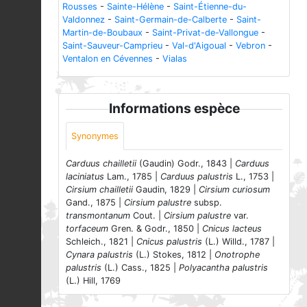
Rousses
-
Sainte-Hélène
-
Saint-Étienne-du-
Valdonnez
-
Saint-Germain-de-Calberte
-
Saint-
Martin-de-Boubaux
-
Saint-Privat-de-Vallongue
-
Saint-Sauveur-Camprieu
-
Val-d'Aigoual
-
Vebron
-
Ventalon en Cévennes
-
Vialas
Informations espèce
Synonymes
Carduus chailletii
(Gaudin) Godr., 1843 |
Carduus
laciniatus
Lam., 1785 |
Carduus palustris
L., 1753 |
Cirsium chailletii
Gaudin, 1829 |
Cirsium curiosum
Gand., 1875 |
Cirsium palustre
subsp.
transmontanum
Cout. |
Cirsium palustre
var.
torfaceum
Gren. & Godr., 1850 |
Cnicus lacteus
Schleich., 1821 |
Cnicus palustris
(L.) Willd., 1787 |
Cynara palustris
(L.) Stokes, 1812 |
Onotrophe
palustris
(L.) Cass., 1825 |
Polyacantha palustris
(L.) Hill, 1769