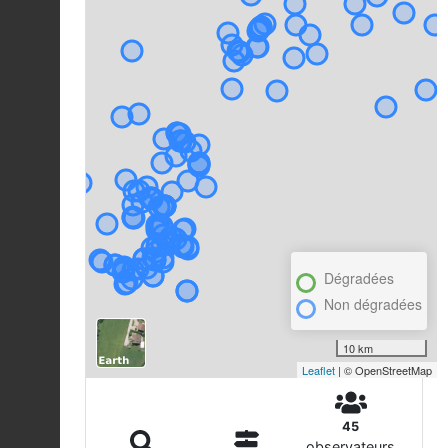
Dégradées
Non dégradées
10 km
Leaflet
| © OpenStreetMap
45
observateurs