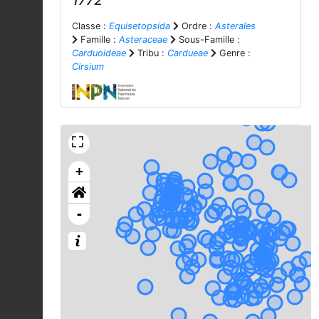
1772
Classe :
Equisetopsida
Ordre :
Asterales
Famille :
Asteraceae
Sous-Famille :
Carduoideae
Tribu :
Cardueae
Genre :
Cirsium
+
-