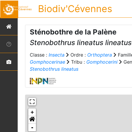
Biodiv'Cévennes
Sténobothre de la Palène
Stenobothrus lineatus lineatus
Classe :
Insecta
Ordre :
Orthoptera
Famill
Gomphocerinae
Tribu :
Gomphocerini
Gen
Stenobothrus lineatus
+
-