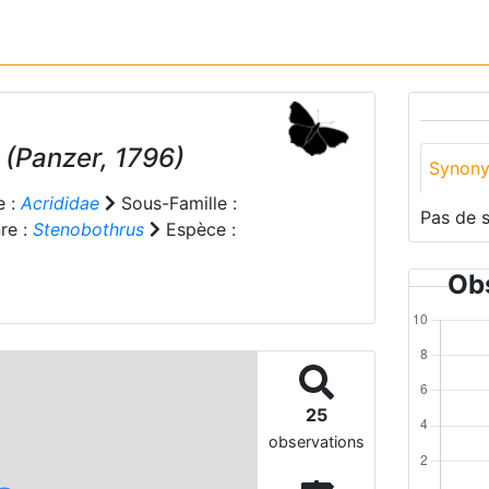
(Panzer, 1796)
Synon
e :
Acrididae
Sous-Famille :
Pas de 
re :
Stenobothrus
Espèce :
Obs
25
observations