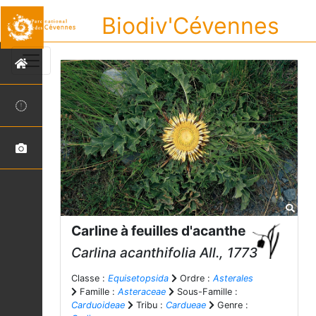
Biodiv'Cévennes
Carline à feuilles d'acanthe
Carlina acanthifolia
All., 1773
Classe :
Equisetopsida
Ordre :
Asterales
Famille :
Asteraceae
Sous-Famille :
Carduoideae
Tribu :
Cardueae
Genre :