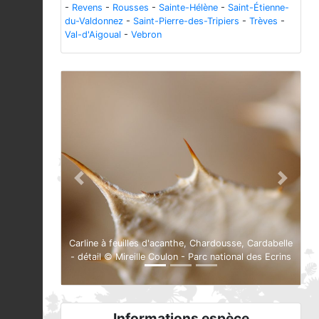
-
Revens
-
Rousses
-
Sainte-Hélène
-
Saint-Étienne-
du-Valdonnez
-
Saint-Pierre-des-Tripiers
-
Trèves
-
Val-d'Aigoual
-
Vebron
Previous
Next
Carline à feuilles d'acanthe, Chardousse, Cardabelle
- détail © Mireille Coulon - Parc national des Ecrins
Informations espèce