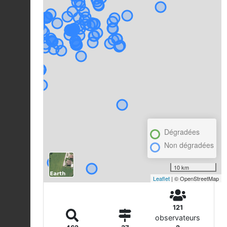
Dégradées
Non dégradées
10 km
Leaflet
| © OpenStreetMap
121
observateurs