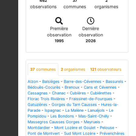
462
37
2
observations
communes
organismes
Première
Dernière
observation
observation
1995
2026
37
communes
2
organismes
121
observateurs
Alzon
-
Balsièges
-
Barre-des-Cévennes
-
Bassurels
-
Bédouès-Cocurès
-
Brenoux
-
Cans et Cévennes
-
Cassagnas
-
Chanac
-
Cubières
-
Cubiérettes
-
Florac Trois Rivières
-
Fraissinet-de-Fourques
-
Gatuzières
-
Gorges du Tarn Causses
-
Hures-la-
Parade
-
Ispagnac
-
La Malène
-
Lanuéjols
-
Le
Pompidou
-
Les Bondons
-
Mas-Saint-Chély
-
Massegros Causses Gorges
-
Meyrueis
-
Montdardier
-
Mont Lozère et Goulet
-
Pelouse
-
Pont de Montvert - Sud Mont Lozère
-
Prévenchères