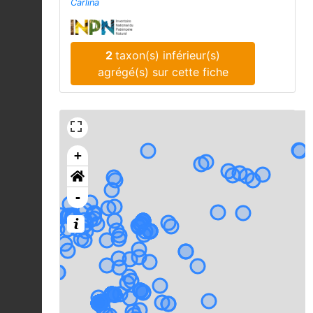
Carlina
2
taxon(s) inférieur(s)
agrégé(s) sur cette fiche
+
-