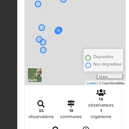
Dégradées
Non dégradées
10 km
Leaflet
| © OpenStreetMap
14
observateurs
53
19
1
observations
communes
organisme