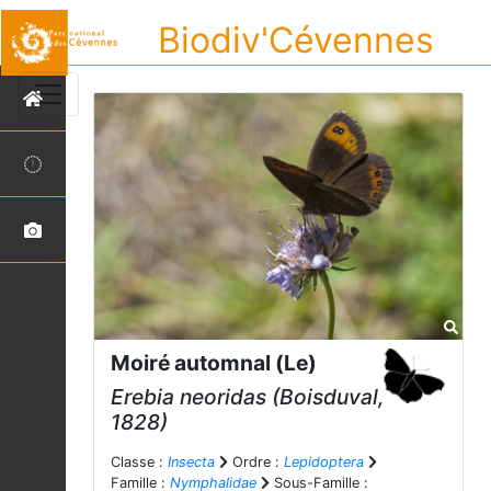
Biodiv'Cévennes
Moiré automnal (Le)
Erebia neoridas
(Boisduval,
1828)
Classe :
Insecta
Ordre :
Lepidoptera
Famille :
Nymphalidae
Sous-Famille :