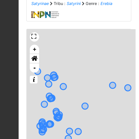
Satyrinae
Tribu :
Satyrini
Genre :
Erebia
+
-