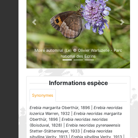
Previous
Next
Moiré automnal (Le) © Olivier Warluzelle - Parc
national des Ecrins
Informations espèce
Synonymes
Erebia margarita
Oberthür, 1896 |
Erebia neoridas
lozerica
Warren, 1932 |
Erebia neoridas margarita
Oberthür, 1896 |
Erebia neoridas neoridas
(Boisduval, 1828) |
Erebia neoridas pyrenaeensis
Stetter-Stättermayer, 1933 |
Erebia neoridas
sibyllina
Verity, 1913 |
Erebia sibyllina
Verity, 1913 |