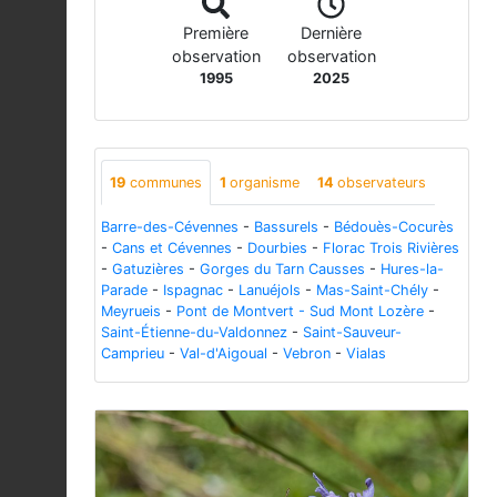
Première
Dernière
observation
observation
1995
2025
19
communes
1
organisme
14
observateurs
Barre-des-Cévennes
-
Bassurels
-
Bédouès-Cocurès
-
Cans et Cévennes
-
Dourbies
-
Florac Trois Rivières
-
Gatuzières
-
Gorges du Tarn Causses
-
Hures-la-
Parade
-
Ispagnac
-
Lanuéjols
-
Mas-Saint-Chély
-
Meyrueis
-
Pont de Montvert - Sud Mont Lozère
-
Saint-Étienne-du-Valdonnez
-
Saint-Sauveur-
Camprieu
-
Val-d'Aigoual
-
Vebron
-
Vialas