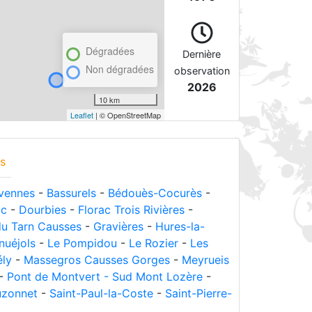
Dégradées
Dernière
Non dégradées
observation
2026
10 km
Leaflet
| © OpenStreetMap
s
vennes
-
Bassurels
-
Bédouès-Cocurès
-
ac
-
Dourbies
-
Florac Trois Rivières
-
u Tarn Causses
-
Gravières
-
Hures-la-
nuéjols
-
Le Pompidou
-
Le Rozier
-
Les
ély
-
Massegros Causses Gorges
-
Meyrueis
-
Pont de Montvert - Sud Mont Lozère
-
uzonnet
-
Saint-Paul-la-Coste
-
Saint-Pierre-