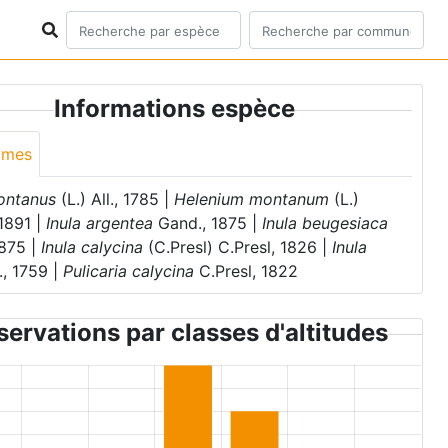
Informations espèce
ymes
ontanus
(L.) All., 1785 |
Helenium montanum
(L.)
1891 |
Inula argentea
Gand., 1875 |
Inula beugesiaca
1875 |
Inula calycina
(C.Presl) C.Presl, 1826 |
Inula
., 1759 |
Pulicaria calycina
C.Presl, 1822
ervations par classes d'altitudes