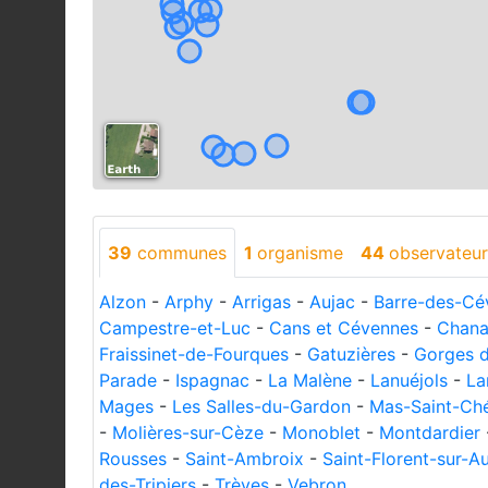
39
communes
1
organisme
44
observateur
Alzon
-
Arphy
-
Arrigas
-
Aujac
-
Barre-des-Cé
Campestre-et-Luc
-
Cans et Cévennes
-
Chan
Fraissinet-de-Fourques
-
Gatuzières
-
Gorges d
Parade
-
Ispagnac
-
La Malène
-
Lanuéjols
-
La
Mages
-
Les Salles-du-Gardon
-
Mas-Saint-Ch
-
Molières-sur-Cèze
-
Monoblet
-
Montdardier
Rousses
-
Saint-Ambroix
-
Saint-Florent-sur-A
des-Tripiers
-
Trèves
-
Vebron