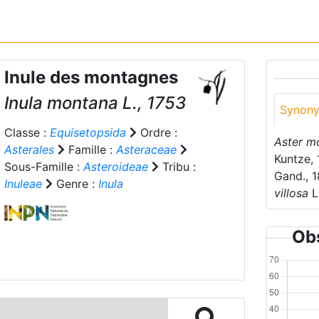
Inule des montagnes
Inula montana
L., 1753
Synon
Classe :
Equisetopsida
Ordre :
Aster m
Asterales
Famille :
Asteraceae
Kuntze, 
Sous-Famille :
Asteroideae
Tribu :
Gand., 
Inuleae
Genre :
Inula
villosa
L
Obs