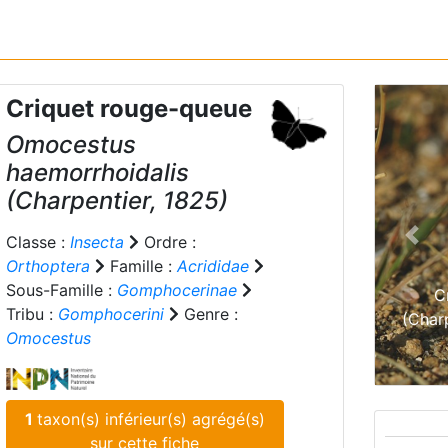
Criquet rouge-queue
Omocestus
haemorrhoidalis
(Charpentier, 1825)
Classe :
Insecta
Ordre :
Prev
Orthoptera
Famille :
Acrididae
Sous-Famille :
Gomphocerinae
C
Tribu :
Gomphocerini
Genre :
(Char
Omocestus
1
taxon(s) inférieur(s) agrégé(s)
sur cette fiche