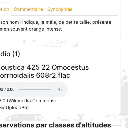
ption
Commentaire
Synonymes
n nom l’indique, le mâle, de petite taille, présente
men souvent orange intense.
io (1)
coustica 425 22 Omocestus
rrhoidalis 608r2.flac
3.0
(Wikimedia Commons)
 BioUploadBot
ervations par classes d'altitudes