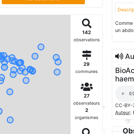
Descri
Comme so
un abdo
142
observations
Aud
29
BioA
communes
haemo
27
observateurs
CC-BY-
2
Auteur
:
organismes
Obs