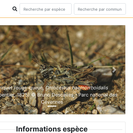
ious
Next
riquet rouge-queue,
Omocestus haemorrhoidalis
pentier, 1825) © Bruno Descaves - Parc national des
Cévennes
Informations espèce