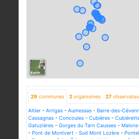
29
communes
2
organismes
27
observateu
Altier
-
Arrigas
-
Aumessas
-
Barre-des-Céven
Cassagnas
-
Concoules
-
Cubières
-
Cubiérett
Gatuzières
-
Gorges du Tarn Causses
-
Malons
-
Pont de Montvert - Sud Mont Lozère
-
Pontei