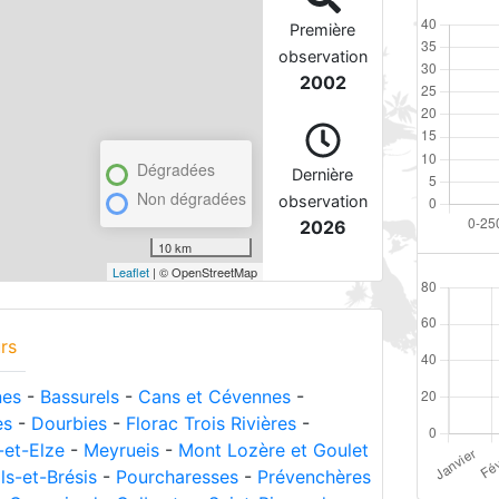
Première
observation
2002
Dégradées
Dernière
Non dégradées
observation
2026
10 km
Leaflet
| © OpenStreetMap
rs
nes
-
Bassurels
-
Cans et Cévennes
-
es
-
Dourbies
-
Florac Trois Rivières
-
-et-Elze
-
Meyrueis
-
Mont Lozère et Goulet
ls-et-Brésis
-
Pourcharesses
-
Prévenchères