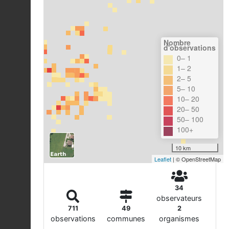
Nombre
d'observations
0– 1
1– 2
2– 5
5– 10
10– 20
20– 50
50– 100
100+
10 km
Leaflet
| © OpenStreetMap
34
observateurs
711
49
2
observations
communes
organismes