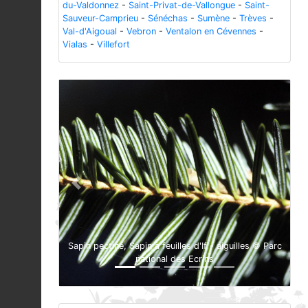
du-Valdonnez
-
Saint-Privat-de-Vallongue
-
Saint-
Sauveur-Camprieu
-
Sénéchas
-
Sumène
-
Trèves
-
Val-d'Aigoual
-
Vebron
-
Ventalon en Cévennes
-
Vialas
-
Villefort
Previous
Next
Sapin pectiné, Sapin à feuilles d'If - aiguilles © Parc
national des Ecrins