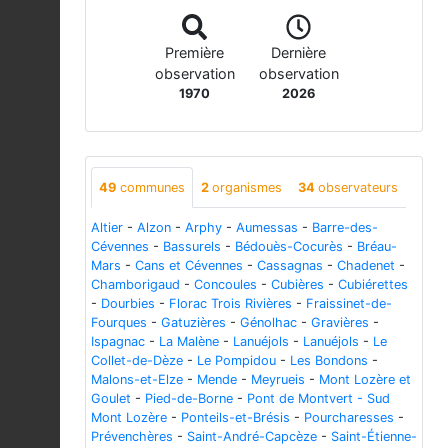
Première
Dernière
observation
observation
1970
2026
49
communes
2
organismes
34
observateurs
Altier
-
Alzon
-
Arphy
-
Aumessas
-
Barre-des-
Cévennes
-
Bassurels
-
Bédouès-Cocurès
-
Bréau-
Mars
-
Cans et Cévennes
-
Cassagnas
-
Chadenet
-
Chamborigaud
-
Concoules
-
Cubières
-
Cubiérettes
-
Dourbies
-
Florac Trois Rivières
-
Fraissinet-de-
Fourques
-
Gatuzières
-
Génolhac
-
Gravières
-
Ispagnac
-
La Malène
-
Lanuéjols
-
Lanuéjols
-
Le
Collet-de-Dèze
-
Le Pompidou
-
Les Bondons
-
Malons-et-Elze
-
Mende
-
Meyrueis
-
Mont Lozère et
Goulet
-
Pied-de-Borne
-
Pont de Montvert - Sud
Mont Lozère
-
Ponteils-et-Brésis
-
Pourcharesses
-
Prévenchères
-
Saint-André-Capcèze
-
Saint-Étienne-