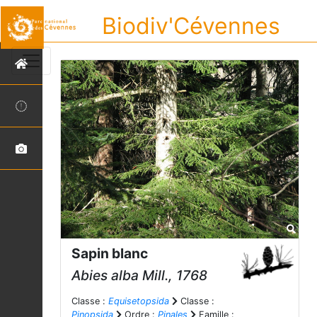
Biodiv'Cévennes
Sapin blanc
Abies alba
Mill., 1768
Classe :
Equisetopsida
Classe :
Pinopsida
Ordre :
Pinales
Famille :