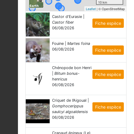
10 km
Leaflet
| © OpenStreetMap
Castor d'Eurasie |
Castor fiber
Fiche espèce
06/08/2026
Fouine |
Martes foina
06/08/2026
Fiche espèce
Chénopode bon Henri
|
Blitum bonus-
Fiche espèce
henricus
06/08/2026
Criquet de l’Aigoual |
Gomphocerippus
Fiche espèce
saulcyi algoaldensis
06/08/2026
Crapaud épineux (Le)