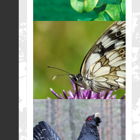
Crapaud épineux (Le)
|
Bufo spinosus
Fiche espèce
05/08/2026
Truite de mer |
Salmo
trutta
Fiche espèce
05/08/2026
Truite de mer |
Salmo
trutta
Fiche espèce
05/08/2026
Crapaud épineux (Le)
|
Bufo spinosus
Fiche espèce
05/08/2026
Genette commune |
Genetta genetta
Fiche espèce
05/08/2026