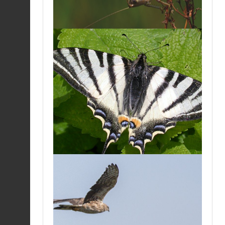
quadripunctaria
06/08/2026
Érable de Montpellier
|
Acer
Fiche espèce
monspessulanum
05/08/2026
Aeschne bleue (L') |
Aeshna cyanea
Fiche espèce
05/08/2026
Aeschne bleue (L') |
Aeshna cyanea
Fiche espèce
05/08/2026
Moiré sylvicole (Le) |
Erebia aethiops
Fiche espèce
05/08/2026