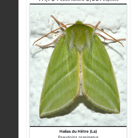
Halias du Hêtre (La)
Pseudoips prasinanus