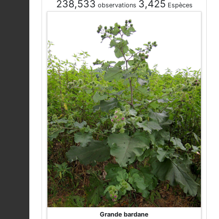
238,533
3,425
observations
Espèces
Grande bardane