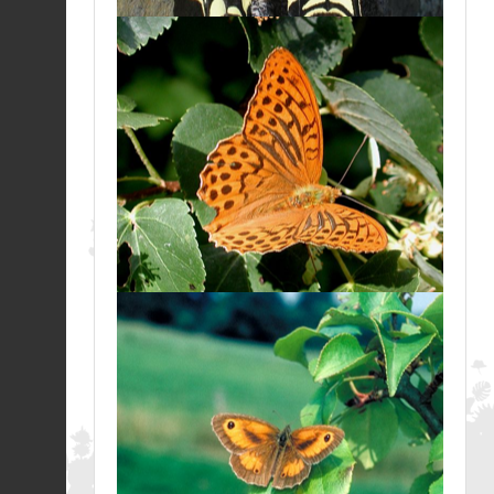
Crapaud épineux (Le)
|
Bufo spinosus
Fiche espèce
05/08/2026
Truite de mer |
Salmo
trutta
Fiche espèce
05/08/2026
Crapaud épineux (Le)
|
Bufo spinosus
Fiche espèce
05/08/2026
Pélodyte ponctué (Le)
|
Pelodytes punctatus
Fiche espèce
05/08/2026
Crapaud épineux (Le)
|
Bufo spinosus
Fiche espèce
05/08/2026