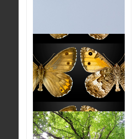
Silène (Le) |
Brintesia
circe
Fiche espèce
05/08/2026
Cordulégastre annelé
(Le) |
Cordulegaster
Fiche espèce
boltonii
05/08/2026
Némusien (Le) |
Lasiommata maera
Fiche espèce
05/08/2026
Agreste (L') |
Hipparchia semele
Fiche espèce
05/08/2026
Cardinal (Le) |
Argynnis pandora
Fiche espèce
05/08/2026