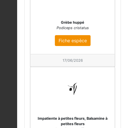
Sphagnum palustre
06/08/2026
Fiche espèce
Grèbe huppé
Polytrichum commune
Podiceps cristatus
06/08/2026
Fiche espèce
Fiche espèce
Grenouille rousse (La)
|
Rana temporaria
Fiche espèce
06/08/2026
17/06/2026
Sphagnum fallax
06/08/2026
Fiche espèce
Peltigera collina
06/08/2026
Fiche espèce
Antitrichia
Impatiente à petites fleurs, Balsamine à
curtipendula
Fiche espèce
petites fleurs
06/08/2026