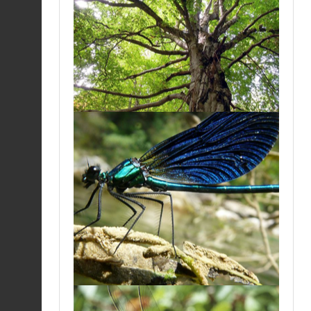
Tabac d'Espagne (Le)
|
Argynnis paphia
Fiche espèce
05/08/2026
Aeschne des joncs |
Aeshna juncea
Fiche espèce
05/08/2026
Zérène du Frêne (La) |
Abraxas pantaria
Fiche espèce
05/08/2026
Caloptéryx vierge
méridional |
Fiche espèce
Calopteryx virgo
meridionalis
05/08/2026
Cordulégastre annelé
(Le) |
Cordulegaster