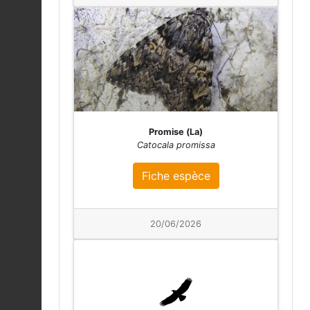
Fiche espèce
rotundifolia
06/08/2026
Sphagnum
capillifolium
Fiche espèce
06/08/2026
Sphagnum
Promise (La)
auriculatum
Fiche espèce
Catocala promissa
06/08/2026
Fiche espèce
Pédiculaire des forêts
|
Pedicularis sylvatica
Fiche espèce
06/08/2026
20/06/2026
Tabac d'Espagne (Le)
|
Argynnis paphia
Fiche espèce
06/08/2026