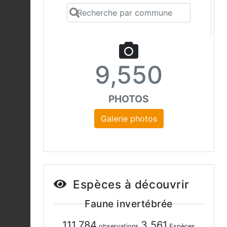
9,550
PHOTOS
Galerie photos
Espèces à découvrir
Faune invertébrée
111,784
3,561
observations
Espèces