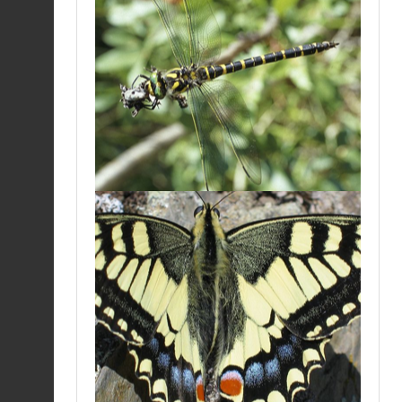
Fiche espèce
boltonii
05/08/2026
Caloptéryx vierge
méridional |
Fiche espèce
Calopteryx virgo
meridionalis
05/08/2026
Sympétrum noir (Le) |
Sympetrum danae
Fiche espèce
05/08/2026
Anax empereur (L') |
Anax imperator
Fiche espèce
05/08/2026
Aeschne des joncs |
Aeshna juncea
Fiche espèce
05/08/2026