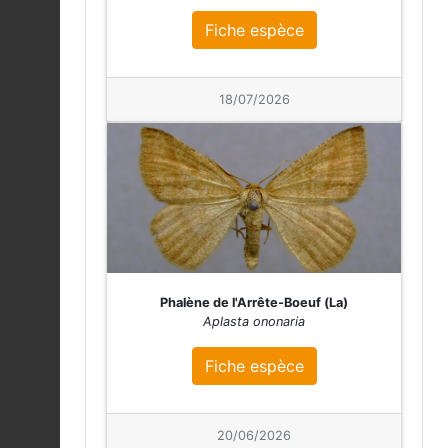
Fiche espèce
Struthioptéride en épi
|
Struthiopteris
Fiche espèce
spicant
06/08/2026
18/07/2026
Rossolis à feuilles
rondes |
Drosera
Fiche espèce
rotundifolia
06/08/2026
Sphagnum palustre
06/08/2026
Fiche espèce
Phalène de l'Arrête-Boeuf (La)
Aplasta ononaria
Lycopodielle inondée |
Lycopodiella inundata
Fiche espèce
Fiche espèce
06/08/2026
Rossolis à feuilles
20/06/2026
rondes |
Drosera