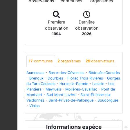
observations
communes
organismes
Première
Dernière
observation
observation
1994
2026
17
communes
2
organismes
29
observateurs
Aumessas
-
Barre-des-Cévennes
-
Bédouès-Cocurès
-
Brenoux
-
Dourbies
-
Florac Trois Rivières
-
Gorges
du Tarn Causses
-
Hures-la-Parade
-
Lasalle
-
Les
Plantiers
-
Meyrueis
-
Molières-Cavaillac
-
Pont de
Montvert - Sud Mont Lozère
-
Saint-Étienne-du-
Valdonnez
-
Saint-Privat-de-Vallongue
-
Soudorgues
-
Vialas
Informations espèce