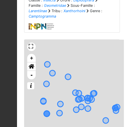
Classe :
Insecta
Ordre :
Lepidoptera
Famille :
Geometridae
Sous-Famille :
Larentiinae
Tribu :
Xanthorhoini
Genre :
Camptogramma
+
-