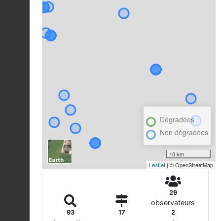
Dégradées
Non dégradées
10 km
Leaflet
| © OpenStreetMap
29
observateurs
93
17
2