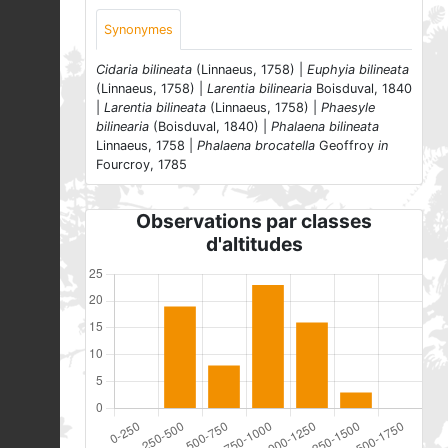
Synonymes
Cidaria bilineata
(Linnaeus, 1758) |
Euphyia bilineata
(Linnaeus, 1758) |
Larentia bilinearia
Boisduval, 1840
|
Larentia bilineata
(Linnaeus, 1758) |
Phaesyle
bilinearia
(Boisduval, 1840) |
Phalaena bilineata
Linnaeus, 1758 |
Phalaena brocatella
Geoffroy
in
Fourcroy, 1785
Observations par classes
d'altitudes