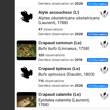
Dernière observation en
2026
Fiche espèce
Alyte accoucheur (L')
Alytes obstetricans obstetricans
(Laurenti, 1768)
47
observations
Dernière observation en
2026
Fiche espèce
Crapaud commun (Le)
Bufo bufo
(Linnaeus, 1758)
320
observations
Dernière observation en
2019
Fiche espèce
Crapaud épineux (Le)
Bufo spinosus
(Daudin, 1803)
715
observations
Dernière observation en
2026
Fiche espèce
Crapaud calamite (Le)
Epidalea calamita
(Laurenti,
1768)