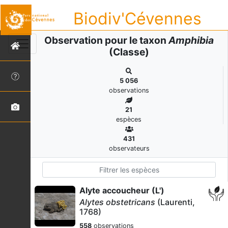
Biodiv'Cévennes
Observation pour le taxon
Amphibia
(Classe)
5 056
observations
21
espèces
431
observateurs
Alyte accoucheur (L')
Alytes obstetricans
(Laurenti,
1768)
558
observations