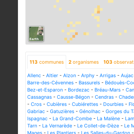
113
communes
2
organismes
103
observat
Allenc
-
Altier
-
Alzon
-
Arphy
-
Arrigas
-
Aujac
Barre-des-Cévennes
-
Bassurels
-
Bédouès-Co
Bez-et-Esparon
-
Bordezac
-
Bréau-Mars
-
Cam
Cassagnas
-
Causse-Bégon
-
Cendras
-
Chade
-
Cros
-
Cubières
-
Cubiérettes
-
Dourbies
-
Fl
Gabriac
-
Gatuzières
-
Génolhac
-
Gorges du T
Ispagnac
-
La Grand-Combe
-
La Malène
-
Lam
Tarn
-
La Vernarède
-
Le Collet-de-Dèze
-
Le M
Mages
-
Les Plantiers
-
Les Salles-du-Gardon