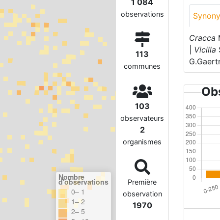
1 084
observations
Synon
Cracca
M
|
Vicilla
113
G.Gaertn
communes
Obs
103
observateurs
2
organismes
Nombre
d'observations
Première
0– 1
observation
1– 2
1970
2– 5