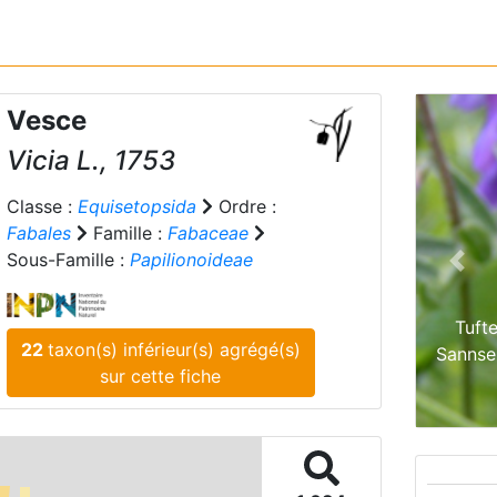
Vesce
Vicia
L., 1753
Classe :
Equisetopsida
Ordre :
Fabales
Famille :
Fabaceae
Sous-Famille :
Papilionoideae
Prev
Tuft
22
taxon(s) inférieur(s) agrégé(s)
Sannse
sur cette fiche