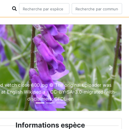
ious
Next
ed vetch close 800.jpg © The original uploader was
 at English Wikipedia - CC-BY-SA-3.0-migrated-with-
disclaimers; GFDL-en
Informations espèce