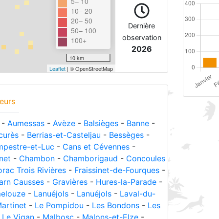
5– 10
10– 20
20– 50
Dernière
50– 100
observation
100+
2026
10 km
Leaflet
| © OpenStreetMap
eurs
-
Aumessas
-
Avèze
-
Balsièges
-
Banne
-
curès
-
Berrias-et-Casteljau
-
Bessèges
-
pestre-et-Luc
-
Cans et Cévennes
-
net
-
Chambon
-
Chamborigaud
-
Concoules
orac Trois Rivières
-
Fraissinet-de-Fourques
-
arn Causses
-
Gravières
-
Hures-la-Parade
-
elouze
-
Lanuéjols
-
Lanuéjols
-
Laval-du-
artinet
-
Le Pompidou
-
Les Bondons
-
Les
-
Le Vigan
-
Malbosc
-
Malons-et-Elze
-