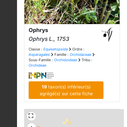
Ophrys
Ophrys
L., 1753
Classe :
Equisetopsida
Ordre :
Asparagales
Famille :
Orchidaceae
Sous-Famille :
Orchidoideae
Tribu :
Orchideae
19
taxon(s) inférieur(s)
agrégé(s) sur cette fiche