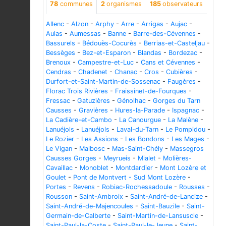
78
communes
2
organismes
185
observateurs
Allenc
-
Alzon
-
Arphy
-
Arre
-
Arrigas
-
Aujac
-
Aulas
-
Aumessas
-
Banne
-
Barre-des-Cévennes
-
Bassurels
-
Bédouès-Cocurès
-
Berrias-et-Casteljau
-
Bessèges
-
Bez-et-Esparon
-
Blandas
-
Bordezac
-
Brenoux
-
Campestre-et-Luc
-
Cans et Cévennes
-
Cendras
-
Chadenet
-
Chanac
-
Cros
-
Cubières
-
Durfort-et-Saint-Martin-de-Sossenac
-
Faugères
-
Florac Trois Rivières
-
Fraissinet-de-Fourques
-
Fressac
-
Gatuzières
-
Génolhac
-
Gorges du Tarn
Causses
-
Gravières
-
Hures-la-Parade
-
Ispagnac
-
La Cadière-et-Cambo
-
La Canourgue
-
La Malène
-
Lanuéjols
-
Lanuéjols
-
Laval-du-Tarn
-
Le Pompidou
-
Le Rozier
-
Les Assions
-
Les Bondons
-
Les Mages
-
Le Vigan
-
Malbosc
-
Mas-Saint-Chély
-
Massegros
Causses Gorges
-
Meyrueis
-
Mialet
-
Molières-
Cavaillac
-
Monoblet
-
Montdardier
-
Mont Lozère et
Goulet
-
Pont de Montvert - Sud Mont Lozère
-
Portes
-
Revens
-
Robiac-Rochessadoule
-
Rousses
-
Rousson
-
Saint-Ambroix
-
Saint-André-de-Lancize
-
Saint-André-de-Majencoules
-
Saint-Bauzile
-
Saint-
Germain-de-Calberte
-
Saint-Martin-de-Lansuscle
-
Saint-Paul-la-Coste
-
Saint-Paul-le-Jeune
-
Saint-