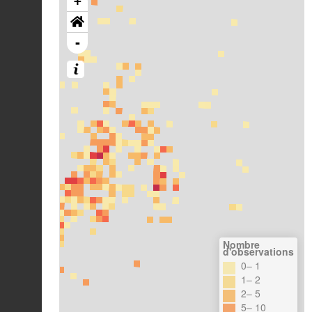
+
-
Nombre
d'observations
0– 1
1– 2
2– 5
5– 10