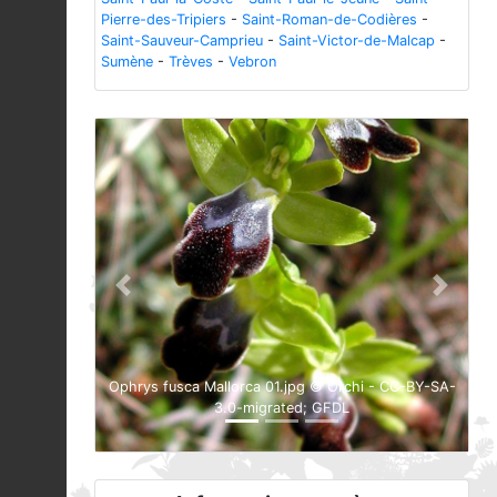
Pierre-des-Tripiers
-
Saint-Roman-de-Codières
-
Saint-Sauveur-Camprieu
-
Saint-Victor-de-Malcap
-
Sumène
-
Trèves
-
Vebron
Previous
Next
Ophrys fusca Mallorca 01.jpg © Orchi - CC-BY-SA-
3.0-migrated; GFDL