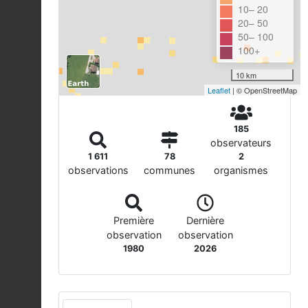
10– 20
20– 50
50– 100
100+
10 km
Leaflet
| © OpenStreetMap
185
observateurs
1 611
78
2
observations
communes
organismes
Première
Dernière
observation
observation
1980
2026