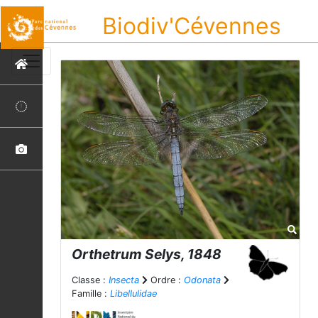
Biodiv'Cévennes
Orthetrum
Selys, 1848
Classe :
Insecta
Ordre :
Odonata
Famille :
Libellulidae