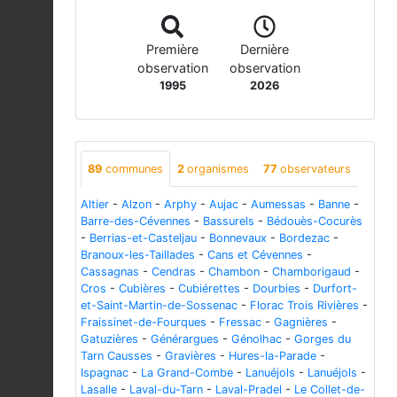
Première
Dernière
observation
observation
1995
2026
89
communes
2
organismes
77
observateurs
Altier
-
Alzon
-
Arphy
-
Aujac
-
Aumessas
-
Banne
-
Barre-des-Cévennes
-
Bassurels
-
Bédouès-Cocurès
-
Berrias-et-Casteljau
-
Bonnevaux
-
Bordezac
-
Branoux-les-Taillades
-
Cans et Cévennes
-
Cassagnas
-
Cendras
-
Chambon
-
Chamborigaud
-
Cros
-
Cubières
-
Cubiérettes
-
Dourbies
-
Durfort-
et-Saint-Martin-de-Sossenac
-
Florac Trois Rivières
-
Fraissinet-de-Fourques
-
Fressac
-
Gagnières
-
Gatuzières
-
Générargues
-
Génolhac
-
Gorges du
Tarn Causses
-
Gravières
-
Hures-la-Parade
-
Ispagnac
-
La Grand-Combe
-
Lanuéjols
-
Lanuéjols
-
Lasalle
-
Laval-du-Tarn
-
Laval-Pradel
-
Le Collet-de-