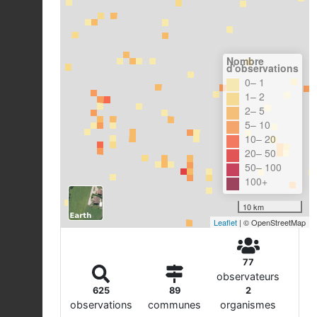
Nombre
d'observations
0– 1
1– 2
2– 5
5– 10
10– 20
20– 50
50– 100
100+
10 km
Leaflet
| © OpenStreetMap
77
observateurs
625
89
2
observations
communes
organismes