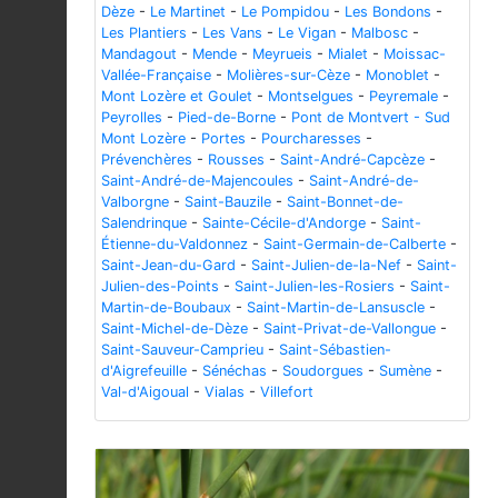
Dèze
-
Le Martinet
-
Le Pompidou
-
Les Bondons
-
Les Plantiers
-
Les Vans
-
Le Vigan
-
Malbosc
-
Mandagout
-
Mende
-
Meyrueis
-
Mialet
-
Moissac-
Vallée-Française
-
Molières-sur-Cèze
-
Monoblet
-
Mont Lozère et Goulet
-
Montselgues
-
Peyremale
-
Peyrolles
-
Pied-de-Borne
-
Pont de Montvert - Sud
Mont Lozère
-
Portes
-
Pourcharesses
-
Prévenchères
-
Rousses
-
Saint-André-Capcèze
-
Saint-André-de-Majencoules
-
Saint-André-de-
Valborgne
-
Saint-Bauzile
-
Saint-Bonnet-de-
Salendrinque
-
Sainte-Cécile-d'Andorge
-
Saint-
Étienne-du-Valdonnez
-
Saint-Germain-de-Calberte
-
Saint-Jean-du-Gard
-
Saint-Julien-de-la-Nef
-
Saint-
Julien-des-Points
-
Saint-Julien-les-Rosiers
-
Saint-
Martin-de-Boubaux
-
Saint-Martin-de-Lansuscle
-
Saint-Michel-de-Dèze
-
Saint-Privat-de-Vallongue
-
Saint-Sauveur-Camprieu
-
Saint-Sébastien-
d'Aigrefeuille
-
Sénéchas
-
Soudorgues
-
Sumène
-
Val-d'Aigoual
-
Vialas
-
Villefort