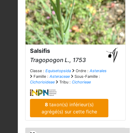
Salsifis
Tragopogon
L., 1753
Classe :
Equisetopsida
Ordre :
Asterales
Famille :
Asteraceae
Sous-Famille :
Cichorioideae
Tribu :
Cichorieae
8
taxon(s) inférieur(s)
agrégé(s) sur cette fiche