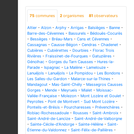
75
communes
2
organismes
81
observateurs
Altier
-
Alzon
-
Arphy
-
Arrigas
-
Balsièges
-
Banne
-
Barre-des-Cévennes
-
Bassurels
-
Bédouès-Cocurès
-
Bessèges
-
Bréau-Mars
-
Cans et Cévennes
-
Cassagnas
-
Causse-Bégon
-
Cendras
-
Chadenet
-
Cubières
-
Cubiérettes
-
Dourbies
-
Florac Trois
Rivières
-
Fraissinet-de-Fourques
-
Gatuzières
-
Génolhac
-
Gorges du Tarn Causses
-
Hures-la-
Parade
-
Ispagnac
-
La Malène
-
Lamelouze
-
Lanuéjols
-
Lanuéjols
-
Le Pompidou
-
Les Bondons
-
Les Salles-du-Gardon
-
Malarce-sur-la-Thines
-
Mandagout
-
Mas-Saint-Chély
-
Massegros Causses
Gorges
-
Mende
-
Meyrueis
-
Mialet
-
Moissac-
Vallée-Française
-
Molezon
-
Mont Lozère et Goulet
-
Peyrolles
-
Pont de Montvert - Sud Mont Lozère
-
Ponteils-et-Brésis
-
Pourcharesses
-
Prévenchères
-
Robiac-Rochessadoule
-
Rousses
-
Saint-Ambroix
-
Saint-André-de-Lancize
-
Saint-André-de-Valborgne
-
Sainte-Cécile-d'Andorge
-
Sainte-Hélène
-
Saint-
Étienne-du-Valdonnez
-
Saint-Félix-de-Pallières
-