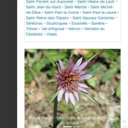
Saint-Florent-sur-Auzonnet
-
Saint-Hilaire-de-Lavit
-
Saint-Jean-du-Gard
-
Saint-Martial
-
Saint-Michel-
de-Dèze
-
Saint-Paul-la-Coste
-
Saint-Paul-le-Jeune
-
Saint-Pierre-des-Tripiers
-
Saint-Sauveur-Camprieu
-
Sénéchas
-
Soudorgues
-
Soustelle
-
Sumène
-
Trèves
-
Val-d'Aigoual
-
Vebron
-
Ventalon en
Cévennes
-
Vialas
Previous
Next
Purple Salsify - Stierch.jpg © Sarah Stierch - CC-
BY-4.0