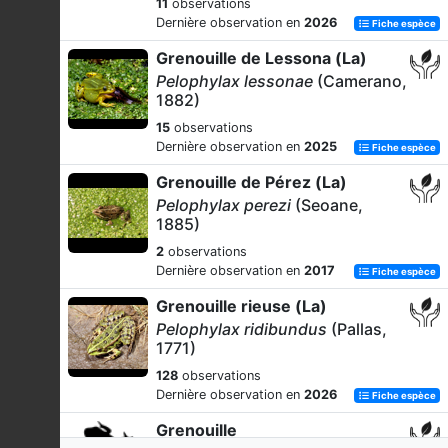
11
observations
Dernière observation en
2026
Fiche espèce
Grenouille de Lessona (La)
Pelophylax lessonae
(Camerano,
1882)
15
observations
Dernière observation en
2025
Fiche espèce
Grenouille de Pérez (La)
Pelophylax perezi
(Seoane,
1885)
2
observations
Dernière observation en
2017
Fiche espèce
Grenouille rieuse (La)
Pelophylax ridibundus
(Pallas,
1771)
128
observations
Dernière observation en
2026
Fiche espèce
Grenouille