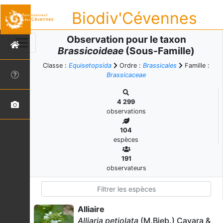
Biodiv'Cévennes
Observation pour le taxon
Brassicoideae
(Sous-Famille)
Classe :
Equisetopsida
Ordre :
Brassicales
Famille :
Brassicaceae
4 299
observations
104
espèces
191
observateurs
Alliaire
Alliaria petiolata
(M.Bieb.) Cavara &