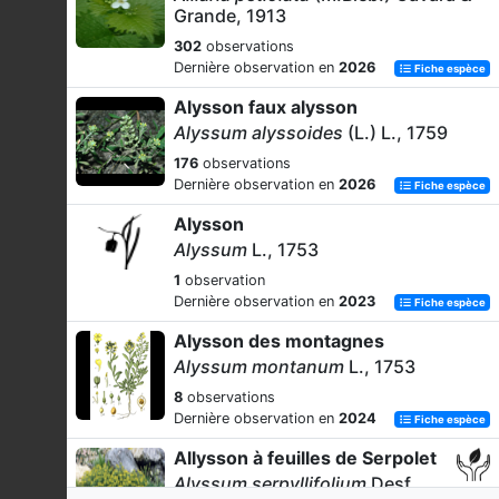
Grande, 1913
302
observations
Dernière observation en
2026
Fiche espèce
Alysson faux alysson
Alyssum alyssoides
(L.) L., 1759
176
observations
Dernière observation en
2026
Fiche espèce
Alysson
Alyssum
L., 1753
1
observation
Dernière observation en
2023
Fiche espèce
Alysson des montagnes
Alyssum montanum
L., 1753
8
observations
Dernière observation en
2024
Fiche espèce
Allysson à feuilles de Serpolet
Alyssum serpyllifolium
Desf.,