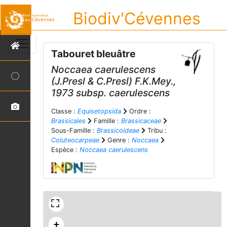
Biodiv'Cévennes
Tabouret bleuâtre
Noccaea caerulescens
(J.Presl & C.Presl) F.K.Mey.,
1973 subsp.
caerulescens
Classe :
Equisetopsida
Ordre :
Brassicales
Famille :
Brassicaceae
Sous-Famille :
Brassicoideae
Tribu :
Coluteocarpeae
Genre :
Noccaea
Espèce :
Noccaea caerulescens
+