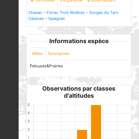
4
communes
1
organisme
2
observateurs
Chanac
-
Florac Trois Rivières
-
Gorges du Tarn
Causses
-
Ispagnac
Informations espèce
Milieu
Synonymes
Pelouses&Prairies
Observations par classes
d'altitudes