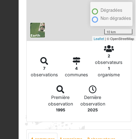
Dégradées
Non dégradées
10 km
Leaflet
| © OpenStreetMap
2
observateurs
7
4
1
observations
communes
organisme
Première
Dernière
observation
observation
1995
2025