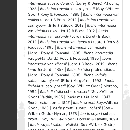
intermedia
subsp.
durandii
(Lorey & Duret) P.Fourn.,
1928 |
Iberis intermedia
subsp.
prostii
(Soy.-Will. ex
Godr.) Rouy & Foucaud, 1895 |
Iberis intermedia
var.
collina
(Jord.) B.Bock, 2012 |
Iberis intermedia
var.
contejeanii
(Billot) B.Bock, 2012 |
Iberis intermedia
var.
delphinensis
(Jord.) B.Bock, 2012 |
Iberis
intermedia
var.
durandii
(Lorey & Duret) B.Bock,
2012 |
Iberis intermedia
var.
lamottei
(Jord.) Rouy &
Foucaud, 1895 |
Iberis intermedia
var.
maialis
(Jord.) Rouy & Foucaud, 1895 |
Iberis intermedia
var.
polita
(Jord.) Rouy & Foucaud, 1895 |
Iberis
intermedia
var.
villarsii
(Jord.) B.Bock, 2012 |
Iberis
lamottei
Jord., 1852 |
Iberis linifolia
proles
villarsii
(Jord.) Rouy & Foucaud, 1895 |
Iberis linifolia
subsp.
contejeanii
(Billot) Kerguélen, 1993 |
Iberis
linifolia
subsp.
prostii
(Soy.-Will. ex Godr.) Moreno,
1984 |
Iberis linifolia
subsp.
violletii
(Soy.-Will. ex
Godr.) Valdés, 1985 |
Iberis maialis
Jord., 1847 |
Iberis polita
Jord., 1847 |
Iberis prostii
Soy.-Will. ex
Godr., 1843 |
Iberis prostii
subsp.
violletii
(Soy.-
Will. ex Godr.) Nyman, 1878 |
Iberis soyeri
subsp.
prostii
(Soy.-Will. ex Godr.) Bonnier & Layens, 1894
|
Iberis soyeri
subsp.
violletii
(Soy.-Will. ex Godr.)