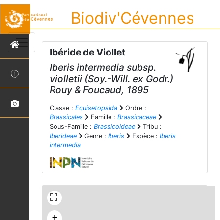
Biodiv'Cévennes
Ibéride de Viollet
Iberis intermedia
subsp.
violletii
(Soy.-Will. ex Godr.)
Rouy & Foucaud, 1895
Classe :
Equisetopsida
Ordre :
Brassicales
Famille :
Brassicaceae
Sous-Famille :
Brassicoideae
Tribu :
Iberideae
Genre :
Iberis
Espèce :
Iberis
intermedia
+