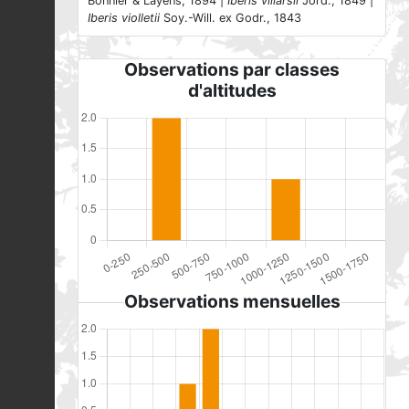
Bonnier & Layens, 1894 |
Iberis villarsii
Jord., 1849 |
Iberis violletii
Soy.-Will. ex Godr., 1843
Observations par classes
d'altitudes
Observations mensuelles