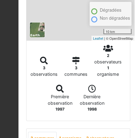
Dégradées
Non dégradées
10 km
Leaflet
| © OpenStreetMap
2
observateurs
3
3
1
observations
communes
organisme
Première
Dernière
observation
observation
1997
1998