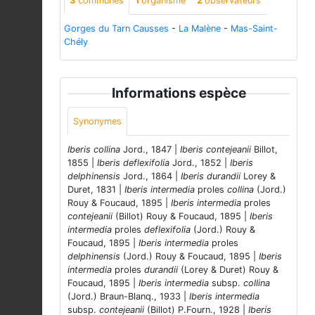
3
communes
1
organisme
2
observateurs
Gorges du Tarn Causses
-
La Malène
-
Mas-Saint-
Chély
Informations espèce
Synonymes
Iberis collina
Jord., 1847 |
Iberis contejeanii
Billot,
1855 |
Iberis deflexifolia
Jord., 1852 |
Iberis
delphinensis
Jord., 1864 |
Iberis durandii
Lorey &
Duret, 1831 |
Iberis intermedia
proles
collina
(Jord.)
Rouy & Foucaud, 1895 |
Iberis intermedia
proles
contejeanii
(Billot) Rouy & Foucaud, 1895 |
Iberis
intermedia
proles
deflexifolia
(Jord.) Rouy &
Foucaud, 1895 |
Iberis intermedia
proles
delphinensis
(Jord.) Rouy & Foucaud, 1895 |
Iberis
intermedia
proles
durandii
(Lorey & Duret) Rouy &
Foucaud, 1895 |
Iberis intermedia
subsp.
collina
(Jord.) Braun-Blanq., 1933 |
Iberis intermedia
subsp.
contejeanii
(Billot) P.Fourn., 1928 |
Iberis