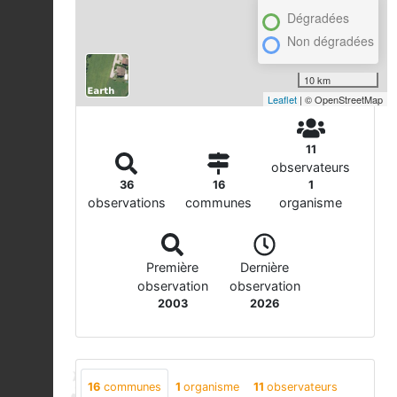
Dégradées
Non dégradées
10 km
Leaflet
| © OpenStreetMap
11
observateurs
36
16
1
observations
communes
organisme
Première
Dernière
observation
observation
2003
2026
16
communes
1
organisme
11
observateurs