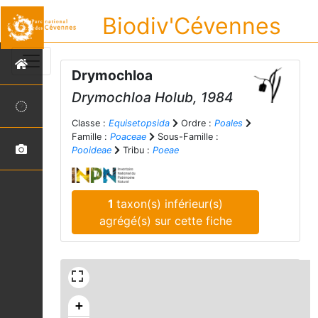
Biodiv'Cévennes
Drymochloa
Drymochloa
Holub, 1984
Classe :
Equisetopsida
Ordre :
Poales
Famille :
Poaceae
Sous-Famille :
Pooideae
Tribu :
Poeae
1
taxon(s) inférieur(s)
agrégé(s) sur cette fiche
+