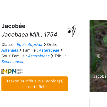
Jacobée
Jacobaea
Mill., 1754
Classe :
Equisetopsida
Ordre :
Asterales
Famille :
Asteraceae
Sous-Famille :
Asteroideae
Tribu :
Prev
Senecioneae
Jacobae
3
taxon(s) inférieur(s) agrégé(s)
sur cette fiche