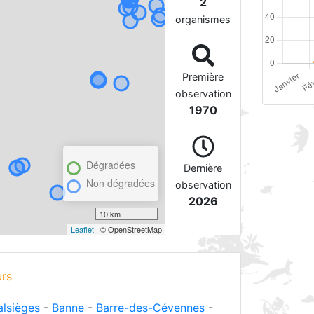
2
organismes
Première
observation
1970
Dégradées
Dernière
Non dégradées
observation
2026
10 km
Leaflet
| © OpenStreetMap
urs
alsièges
-
Banne
-
Barre-des-Cévennes
-