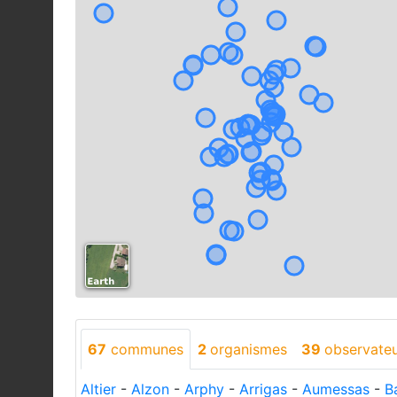
67
communes
2
organismes
39
observate
Altier
-
Alzon
-
Arphy
-
Arrigas
-
Aumessas
-
B