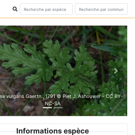
ious
Next
a vulgaris Gaertn., 1791 © Piet J. Ashouwer - CC BY-
NC-SA
Informations espèce