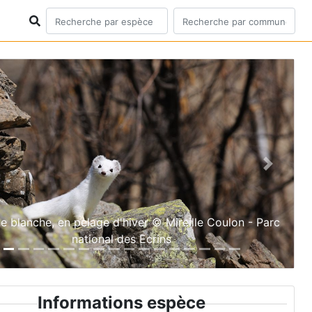
ious
Next
e blanche, en pelage d'hiver © Mireille Coulon - Parc
national des Ecrins
Informations espèce