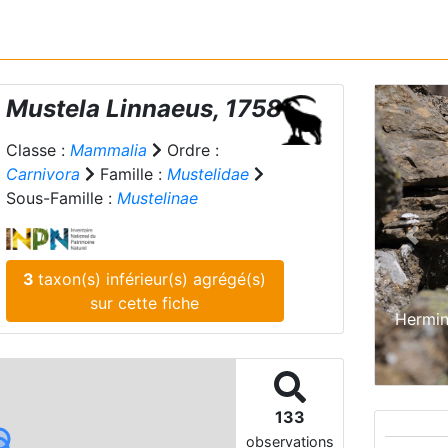
Mustela
Linnaeus, 1758
Classe :
Mammalia
Ordre :
Carnivora
Famille :
Mustelidae
Sous-Famille :
Mustelinae
Prev
3
taxon(s) inférieur(s) agrégé(s)
sur cette fiche
Hermin
133
observations