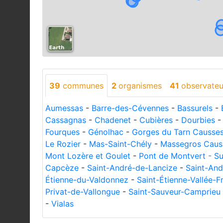
39
communes
2
organismes
41
observateu
Aumessas
-
Barre-des-Cévennes
-
Bassurels
-
Cassagnas
-
Chadenet
-
Cubières
-
Dourbies
Fourques
-
Génolhac
-
Gorges du Tarn Causse
Le Rozier
-
Mas-Saint-Chély
-
Massegros Caus
Mont Lozère et Goulet
-
Pont de Montvert - S
Capcèze
-
Saint-André-de-Lancize
-
Saint-And
Étienne-du-Valdonnez
-
Saint-Étienne-Vallée-F
Privat-de-Vallongue
-
Saint-Sauveur-Camprieu
-
Vialas