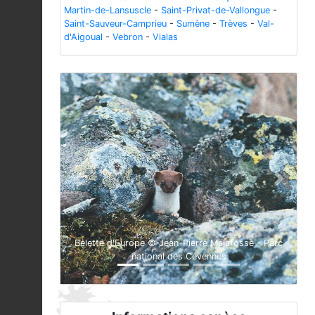
Martin-de-Lansuscle
-
Saint-Privat-de-Vallongue
-
Saint-Sauveur-Camprieu
-
Sumène
-
Trèves
-
Val-
d'Aigoual
-
Vebron
-
Vialas
Previous
Next
Belette d'Europe © Jean-Pierre Malafosse - Parc
national des Cévennes