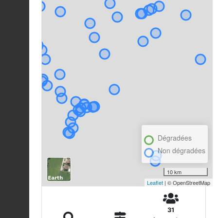
Dégradées
Non dégradées
10 km
Leaflet
| © OpenStreetMap
31