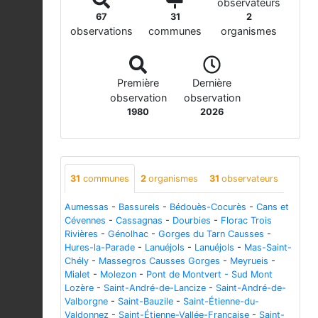
observateurs
67
31
2
observations
communes
organismes
Première
Dernière
observation
observation
1980
2026
31
communes
2
organismes
31
observateurs
Aumessas
-
Bassurels
-
Bédouès-Cocurès
-
Cans et
Cévennes
-
Cassagnas
-
Dourbies
-
Florac Trois
Rivières
-
Génolhac
-
Gorges du Tarn Causses
-
Hures-la-Parade
-
Lanuéjols
-
Lanuéjols
-
Mas-Saint-
Chély
-
Massegros Causses Gorges
-
Meyrueis
-
Mialet
-
Molezon
-
Pont de Montvert - Sud Mont
Lozère
-
Saint-André-de-Lancize
-
Saint-André-de-
Valborgne
-
Saint-Bauzile
-
Saint-Étienne-du-
Valdonnez
-
Saint-Étienne-Vallée-Française
-
Saint-