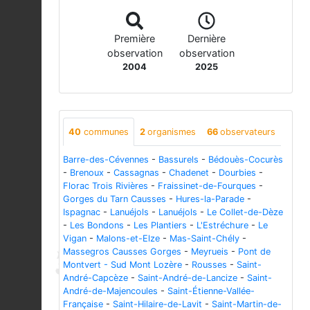
Première
Dernière
observation
observation
2004
2025
40
communes
2
organismes
66
observateurs
Barre-des-Cévennes
-
Bassurels
-
Bédouès-Cocurès
-
Brenoux
-
Cassagnas
-
Chadenet
-
Dourbies
-
Florac Trois Rivières
-
Fraissinet-de-Fourques
-
Gorges du Tarn Causses
-
Hures-la-Parade
-
Ispagnac
-
Lanuéjols
-
Lanuéjols
-
Le Collet-de-Dèze
-
Les Bondons
-
Les Plantiers
-
L'Estréchure
-
Le
Vigan
-
Malons-et-Elze
-
Mas-Saint-Chély
-
Massegros Causses Gorges
-
Meyrueis
-
Pont de
Montvert - Sud Mont Lozère
-
Rousses
-
Saint-
André-Capcèze
-
Saint-André-de-Lancize
-
Saint-
André-de-Majencoules
-
Saint-Étienne-Vallée-
Française
-
Saint-Hilaire-de-Lavit
-
Saint-Martin-de-