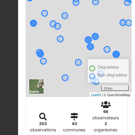
Dégradées
Non dégradées
10 km
Leaflet
| © OpenStreetMap
66
observateurs
203
40
2
observations
communes
organismes