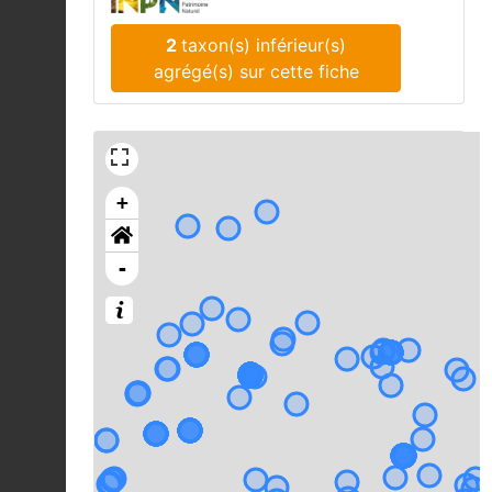
2
taxon(s) inférieur(s)
agrégé(s) sur cette fiche
+
-