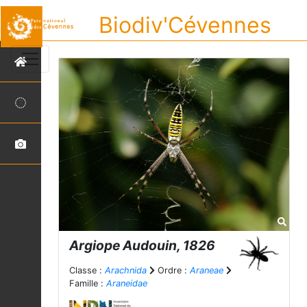
Biodiv'Cévennes
Argiope
Audouin, 1826
Classe :
Arachnida
Ordre :
Araneae
Famille :
Araneidae