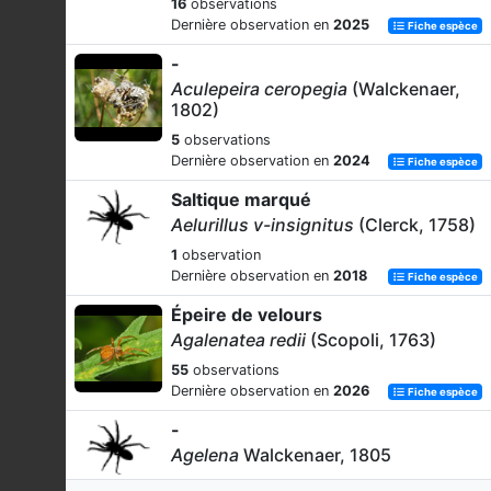
16
observations
Dernière observation en
2025
Fiche espèce
-
Aculepeira ceropegia
(Walckenaer,
1802)
5
observations
Dernière observation en
2024
Fiche espèce
Saltique marqué
Aelurillus v-insignitus
(Clerck, 1758)
1
observation
Dernière observation en
2018
Fiche espèce
Épeire de velours
Agalenatea redii
(Scopoli, 1763)
55
observations
Dernière observation en
2026
Fiche espèce
-
Agelena
Walckenaer, 1805
1
observation