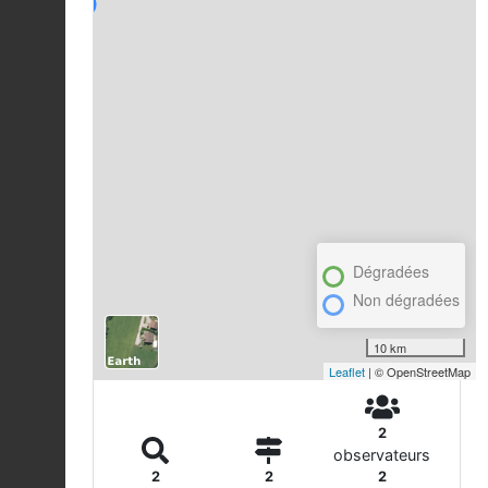
Dégradées
Non dégradées
10 km
Leaflet
| © OpenStreetMap
2
observateurs
2
2
2