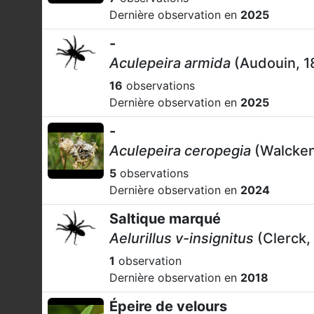
Dernière observation en
2025
-
Aculepeira armida
(Audouin, 1
16
observations
Dernière observation en
2025
-
Aculepeira ceropegia
(Walcken
5
observations
Dernière observation en
2024
Saltique marqué
Aelurillus v-insignitus
(Clerck,
1
observation
Dernière observation en
2018
Épeire de velours