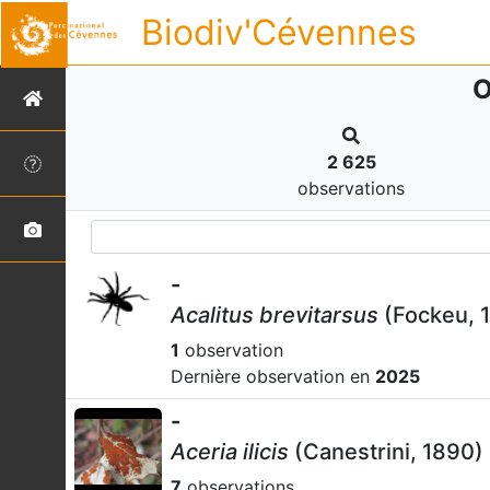
Biodiv'Cévennes
O
2 625
observations
-
Acalitus brevitarsus
(Fockeu, 
1
observation
Dernière observation en
2025
-
Aceria ilicis
(Canestrini, 1890)
7
observations