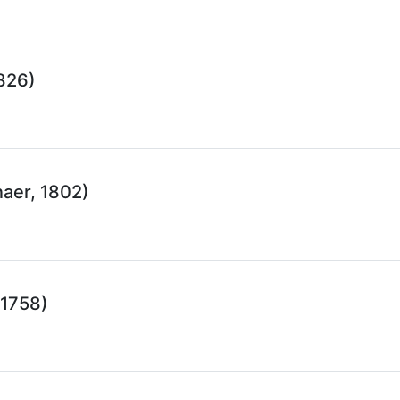
826)
aer, 1802)
 1758)