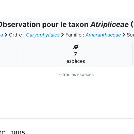
Observation pour le taxon
Atripliceae
(
da
Ordre :
Caryophyllales
Famille :
Amaranthaceae
Sou
7
espèces
C., 1805