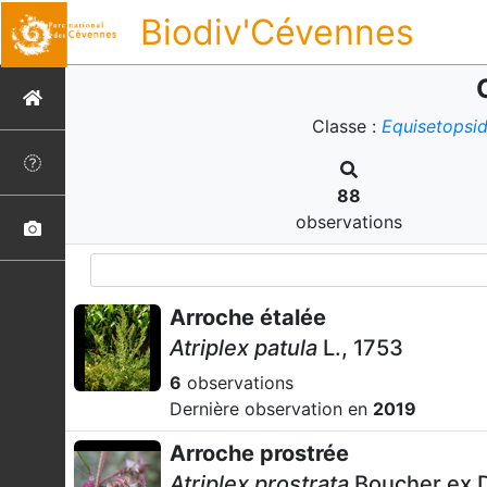
Biodiv'Cévennes
Classe :
Equisetopsi
88
observations
Arroche étalée
Atriplex patula
L., 1753
6
observations
Dernière observation en
2019
Arroche prostrée
Atriplex prostrata
Boucher ex D