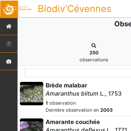
Biodiv'Cévennes
Obse
250
observations
Brède malabar
Amaranthus blitum
L., 1753
1
observation
Dernière observation en
2003
Amarante couchée
Amaranthus deflexus
L., 1771