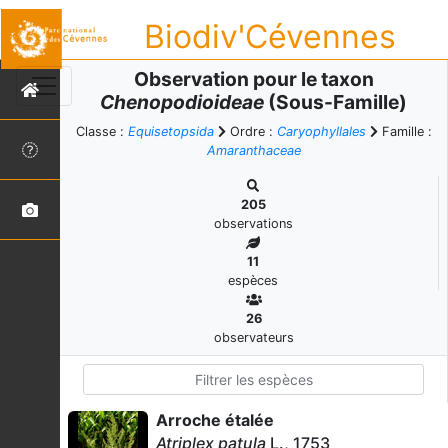
Biodiv'Cévennes
Observation pour le taxon
Chenopodioideae
(Sous-Famille)
Classe :
Equisetopsida
Ordre :
Caryophyllales
Famille :
Amaranthaceae
205
observations
11
espèces
26
observateurs
Arroche étalée
Atriplex patula
L., 1753