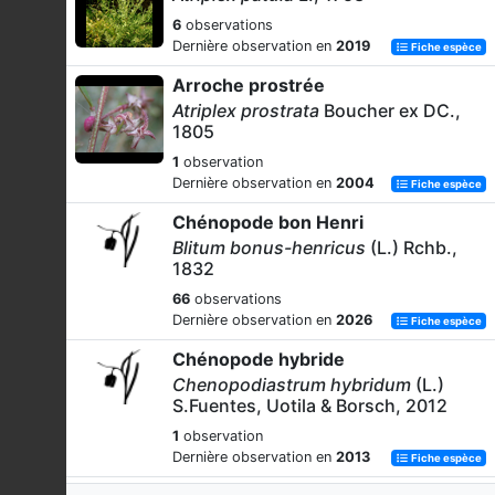
6
observations
Dernière observation en
2019
Fiche espèce
Arroche prostrée
Atriplex prostrata
Boucher ex DC.,
1805
1
observation
Dernière observation en
2004
Fiche espèce
Chénopode bon Henri
Blitum bonus-henricus
(L.) Rchb.,
1832
66
observations
Dernière observation en
2026
Fiche espèce
Chénopode hybride
Chenopodiastrum hybridum
(L.)
S.Fuentes, Uotila & Borsch, 2012
1
observation
Dernière observation en
2013
Fiche espèce