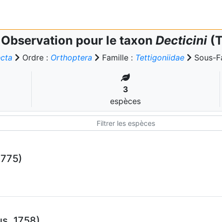
Observation pour le taxon
Decticini
(T
ecta
Ordre :
Orthoptera
Famille :
Tettigoniidae
Sous-Fa
3
espèces
1775)
s, 1758)