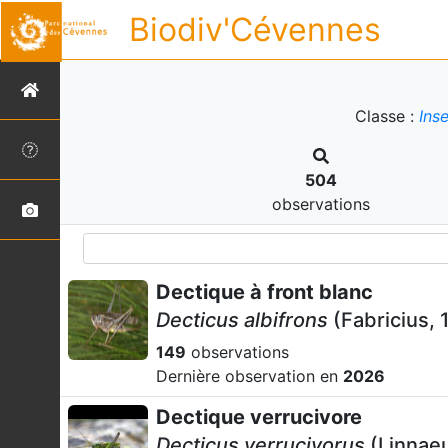
Biodiv'Cévennes
Classe :
Ins
504
observations
Dectique à front blanc
Decticus albifrons
(Fabricius, 
149
observations
Dernière observation en
2026
Dectique verrucivore
Decticus verrucivorus
(Linnaeu