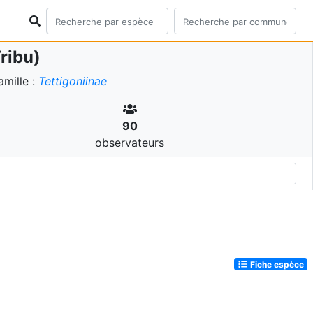
ribu)
mille :
Tettigoniinae
90
observateurs
Fiche espèce