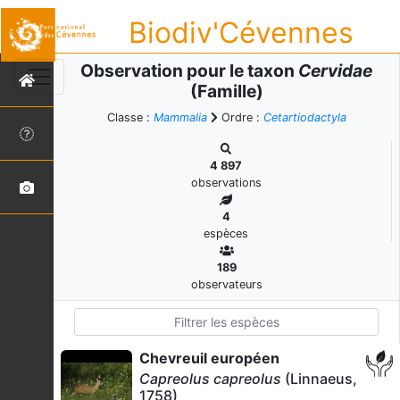
Biodiv'Cévennes
Observation pour le taxon
Cervidae
(Famille)
Classe :
Mammalia
Ordre :
Cetartiodactyla
4 897
observations
4
espèces
189
observateurs
Chevreuil européen
Capreolus capreolus
(Linnaeus,
1758)